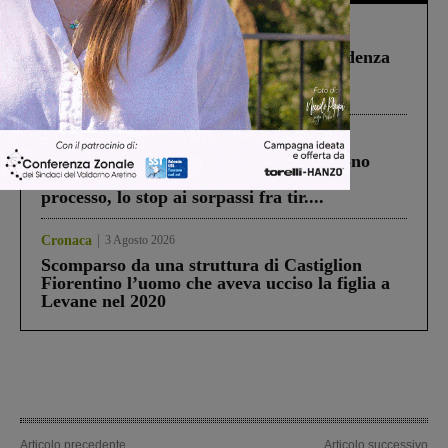
Figline Incisa Valdarno
1 Agosto 2026
Piscina di Figline finanziata oltre la scadenza
Pnrr, il gruppo di Fratelli d’Italia: “Un
ringraziamento al Governo”
Cronaca
4 Agosto 2026
Un anno fa la strage in A1 in cui morirono
Gianni, Giulia e Franco. Lo schianto, il
processo, lo stop ai sorpassi fra tir....
Cronaca
3 Agosto 2026
Scomparso da una struttura di Castiglion
Fiorentino l’uomo che aveva ucciso la figlia a
Levane nel 2020
Articolo precedente
Articolo successivo