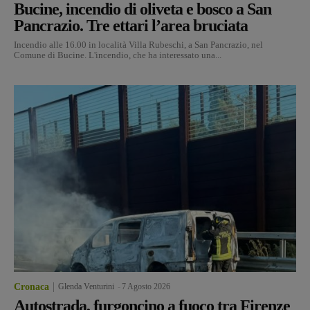
Bucine, incendio di oliveta e bosco a San
Pancrazio. Tre ettari l’area bruciata
Incendio alle 16.00 in località Villa Rubeschi, a San Pancrazio, nel
Comune di Bucine. L'incendio, che ha interessato una...
Cronaca
Glenda Venturini
-
7 Agosto 2026
Autostrada, furgoncino a fuoco tra Firenze