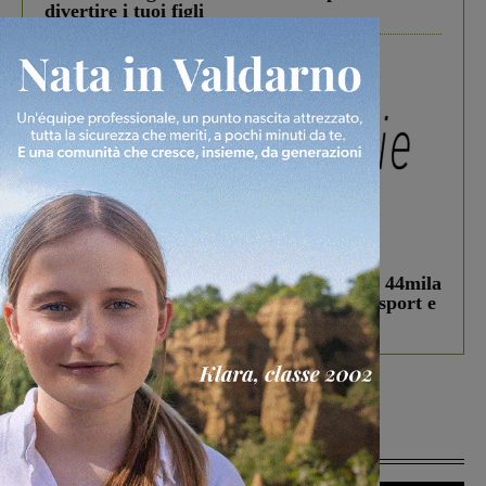
divertire i tuoi figli
In vetrina
3 Agosto 2026
Estra Notizie agosto: Smart Cities, oltre 44mila
studenti coinvolti, torna il bando per lo sport e
debutta il podcast Estrair
Più lette