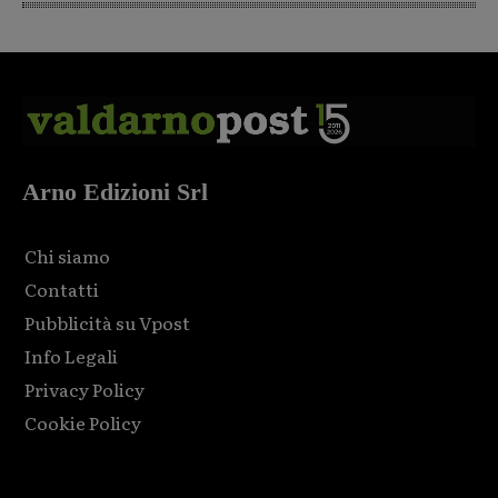
Arno Edizioni Srl
Chi siamo
Contatti
Pubblicità su Vpost
Info Legali
Privacy Policy
Cookie Policy
Html code here! Replace this with any non empty raw html
code and that's it.