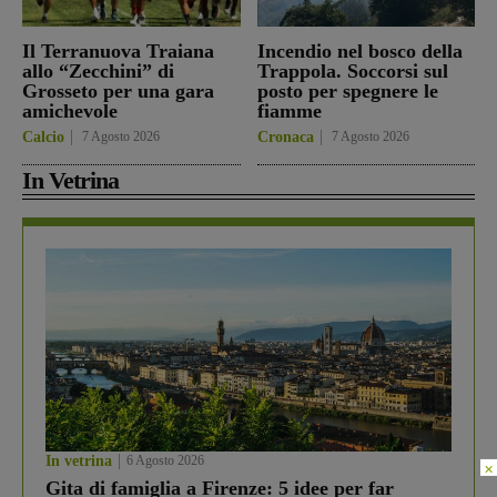
Il Terranuova Traiana
Incendio nel bosco della
allo “Zecchini” di
Trappola. Soccorsi sul
Grosseto per una gara
posto per spegnere le
amichevole
fiamme
Calcio
7 Agosto 2026
Cronaca
7 Agosto 2026
In Vetrina
In vetrina
6 Agosto 2026
×
Gita di famiglia a Firenze: 5 idee per far