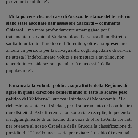
per volontà politiche".
"Mi fa piacere che, nel caso di Arezzo, le istanze del territorio
siano state ascoltate dall’assessore Saccardi – commenta
Chiassai
– ma resto profondamente amareggiata per il
trattamento riservato al Valdarno dove l’assenza di un distretto
sanitario unico tra l’aretino e il fiorentino, oltre a rappresentare
ancora un pericolo per la salvaguardia degli ospedali e di servizi,
ne attesta l’indebolimento voluto e perpetuato a tavolino, non
tenendo in considerazione peculiarità e necessità della
popolazione".
"È mancata la volontà politica, soprattutto della Regione, di
agire in quella direzione confermando di fatto lo scarso peso
politico del Valdarno",
attacca il sindaco di Montevarchi. "Le
richieste presentate dai sindaci, per il superamento del confine tra
due distretti di Asl differenti, non sono state recepite, impedendo
il raggiungimento di un bacino di utenza di oltre 150mila abitanti
per ottenere al nostro Ospedale della Gruccia la classificazione di
presidio di 1° livello, necessaria per evitare il rischio di eventuali