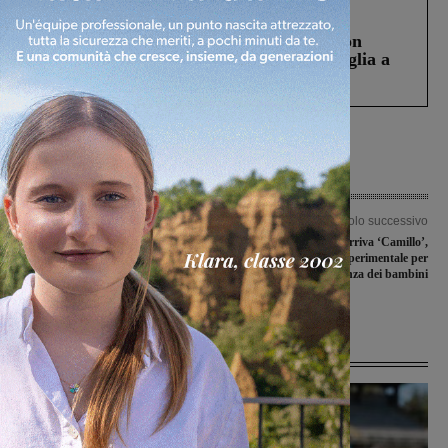
Cronaca
3 Agosto 2026
Scomparso da una struttura di Castiglion
Fiorentino l’uomo che aveva ucciso la figlia a
Levane nel 2020
Articolo precedente
Articolo successivo
Adottato dalla Città Metropolitana il
Nidi d’infanzia: arriva ‘Camillo’,
Pums: è il Piano che orienta le
nuovo sistema sperimentale per
politiche di mobilità sostenibile per i
controllare la presenza dei bambini
prossimi 10 anni
Ultime Notizie