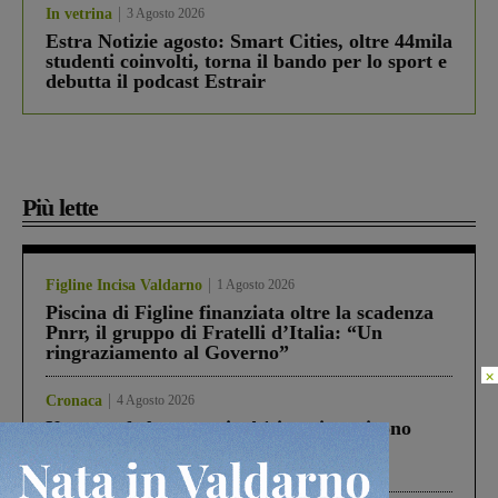
In vetrina
3 Agosto 2026
Estra Notizie agosto: Smart Cities, oltre 44mila
studenti coinvolti, torna il bando per lo sport e
debutta il podcast Estrair
Più lette
Figline Incisa Valdarno
1 Agosto 2026
Piscina di Figline finanziata oltre la scadenza
Pnrr, il gruppo di Fratelli d’Italia: “Un
ringraziamento al Governo”
×
Cronaca
4 Agosto 2026
Un anno fa la strage in A1 in cui morirono
Gianni, Giulia e Franco. Lo schianto, il
processo, lo stop ai sorpassi fra tir....