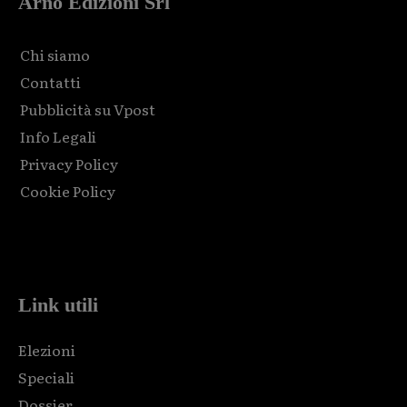
Arno Edizioni Srl
Chi siamo
Contatti
Pubblicità su Vpost
Info Legali
Privacy Policy
Cookie Policy
Html code here! Replace this with any non empty raw html
code and that's it.
Link utili
Elezioni
Speciali
Dossier