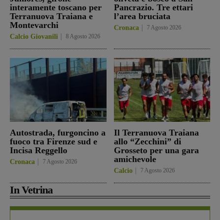
interamente toscano per
Pancrazio. Tre ettari
Terranuova Traiana e
l’area bruciata
Montevarchi
Cronaca
7 Agosto 2026
Calcio Giovanili
8 Agosto 2026
Autostrada, furgoncino a
Il Terranuova Traiana
fuoco tra Firenze sud e
allo “Zecchini” di
Incisa Reggello
Grosseto per una gara
amichevole
Cronaca
7 Agosto 2026
Calcio
7 Agosto 2026
In Vetrina