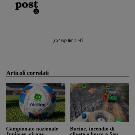
[rp4wp limit=4]
Articoli correlati
Campionato nazionale
Bucine, incendio di
Juniores, girone
oliveta e bosco a San