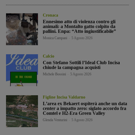
Cronaca
Ennesimo atto di violenza contro gli
animali: a Montalto gatto colpito da
pallini. Enpa: “Atto ingiustificabile”
Monica Campani
-
5 Agosto 2026
Calcio
Con Stefano Sottili l’Ideal Club Incisa
chiude la campagna acquisti
Michele Bossini
-
5 Agosto 2026
Figline Incisa Valdarno
L’area ex Bekaert ospiterà anche un data
center a impatto zero: siglato accordo fra
Comtel e H2-Era Green Valley
Glenda Venturini
-
5 Agosto 2026