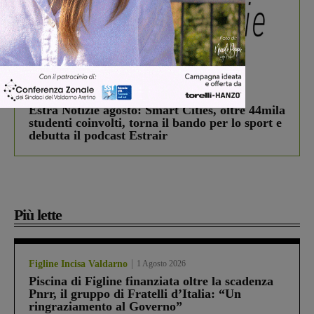
In vetrina
3 Agosto 2026
Estra Notizie agosto: Smart Cities, oltre 44mila
studenti coinvolti, torna il bando per lo sport e
debutta il podcast Estrair
Più lette
Figline Incisa Valdarno
1 Agosto 2026
Piscina di Figline finanziata oltre la scadenza
Pnrr, il gruppo di Fratelli d’Italia: “Un
ringraziamento al Governo”