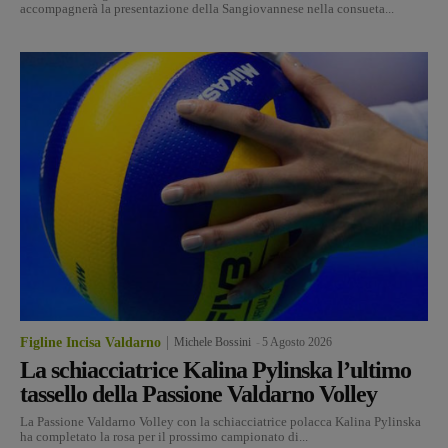
accompagnerà la presentazione della Sangiovannese nella consueta...
Figline Incisa Valdarno
Michele Bossini
-
5 Agosto 2026
La schiacciatrice Kalina Pylinska l’ultimo
tassello della Passione Valdarno Volley
La Passione Valdarno Volley con la schiacciatrice polacca Kalina Pylinska
ha completato la rosa per il prossimo campionato di...