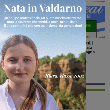
Ennesimo atto di
Con Stefano Sottili
violenza contro gli
l’Ideal Club Incisa
animali: a Montalto
chiude la campagna
gatto colpito da pallini.
acquisti
Enpa: “Atto
Calcio
5 Agosto 2026
ingiustificabile”
Cronaca
5 Agosto 2026
In Vetrina