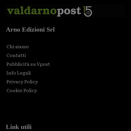
Arno Edizioni Srl
Chi siamo
Contatti
Pubblicità su Vpost
Info Legali
Privacy Policy
Cookie Policy
Html code here! Replace this with any non empty raw html
code and that's it.
Link utili