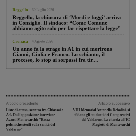
Reggello
30 Luglio 2026
Reggello, la chiusura di ‘Mordi e fuggi’ arriva
in Consiglio. Il sindaco: “Come Comune
abbiamo agito solo per far rispettare la legge”
Cronaca
4 Agosto 2026
Un anno fa la strage in A1 in cui morirono
Gianni, Giulia e Franco. Lo schianto, il
processo, lo stop ai sorpassi fra tir....
Articolo precedente
Articolo successivo
Liste di attesa, scontro fra Chiassai e
VIII Memorial Antonella Debolini, si
Asl. Dall’opposizione interviene
sfidano gli studenti dei Comprensivi
Avanti Montevarchi: “Basta
del Valdarno. La vittoria all’IC
polemiche sterili sulla sanità del
Magiotti di Montevarchi
Valdarno”