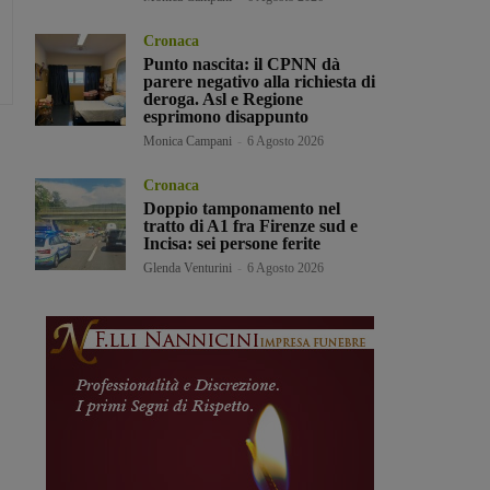
Cronaca
Punto nascita: il CPNN dà
parere negativo alla richiesta di
deroga. Asl e Regione
esprimono disappunto
Monica Campani
-
6 Agosto 2026
Cronaca
Doppio tamponamento nel
tratto di A1 fra Firenze sud e
Incisa: sei persone ferite
Glenda Venturini
-
6 Agosto 2026