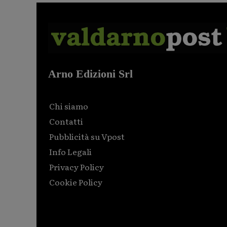
Arno Edizioni Srl
Chi siamo
Contatti
Pubblicità su Vpost
Info Legali
Privacy Policy
Cookie Policy
Html code here! Replace this with any non empty raw
html code and that's it.