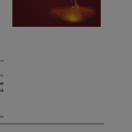
vo
no
tà