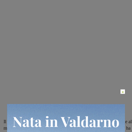
×
Il San Clemente pareggia 0-0 con il Londa ma passa il turno grazie al
migliore posizione al termine del campionato, il Vaggio Piandiscò ha