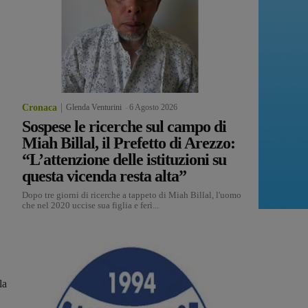
Cronaca
Glenda Venturini
-
6 Agosto 2026
Sospese le ricerche sul campo di
Miah Billal, il Prefetto di Arezzo:
“L’attenzione delle istituzioni su
questa vicenda resta alta”
Dopo tre giorni di ricerche a tappeto di Miah Billal, l'uomo
che nel 2020 uccise sua figlia e ferì...
la