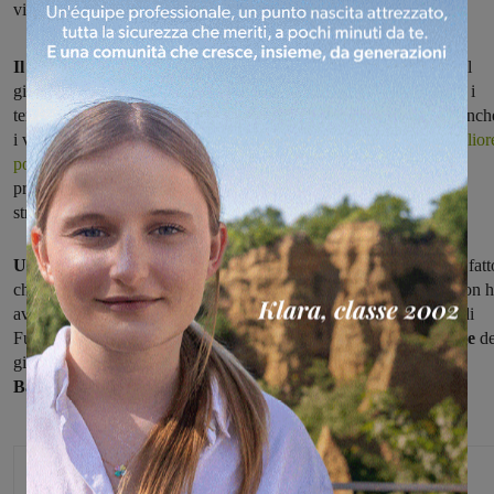
vinto 0-1 a Stia
Il San Clemente ha passato il turno
nella semifinale play-off del
girone M, ma con il Londa non è stato troppo facile: dopo che sia i
tempi regolamentari che i supplementari erano terminati a reti bianch
i valdarnesi hanno guadagnato l'accesso alla finale grazie alla
miglior
posizione al termine del campionato.
Avversaria in finale,
in
programma domenica in campo neutro, la
Gallianese,
che ha
strapazzato 4-2 il San Piero a Sieve.
Un Vaggio Piandiscò
in campo determinato
e consapevole del fatt
che per passare il turno sarebbe stato necessario vincere, a Stia, non 
avuto nessun timore reverenziale e
ha vinto 0-1
, grazie a un gol di
Fusini direttamente su calcio di punizione.
Avversario nella finale
de
girone L
,
che si giocherà domenica (sempre su campo neutro),
il
Battifolle,
che ha battuto 4-2 il Viciomaggio.
Michele Bossini