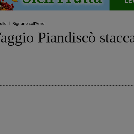
ello
Rignano sull'Arno
ggio Piandiscò staccan