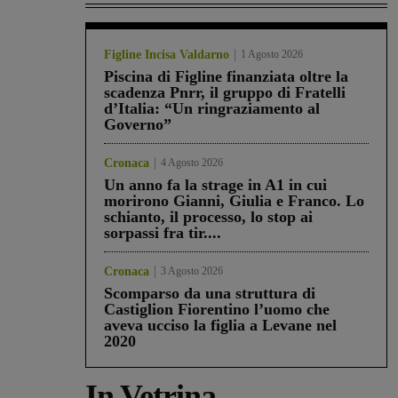
Figline Incisa Valdarno
1 Agosto 2026
Piscina di Figline finanziata oltre la
scadenza Pnrr, il gruppo di Fratelli
d’Italia: “Un ringraziamento al
Governo”
Cronaca
4 Agosto 2026
Un anno fa la strage in A1 in cui
morirono Gianni, Giulia e Franco. Lo
schianto, il processo, lo stop ai
sorpassi fra tir....
Cronaca
3 Agosto 2026
Scomparso da una struttura di
Castiglion Fiorentino l’uomo che
aveva ucciso la figlia a Levane nel
2020
In Vetrina