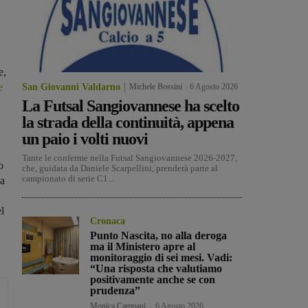
e,
e
San Giovanni Valdarno
Michele Bossini
-
6 Agosto 2026
La Futsal Sangiovannese ha scelto
la strada della continuità, appena
un paio i volti nuovi
Tante le conferme nella Futsal Sangiovannese 2026-2027,
o
che, guidata da Daniele Scarpellini, prenderà parte al
campionato di serie C1...
ha
l
Cronaca
Punto Nascita, no alla deroga
ma il Ministero apre al
monitoraggio di sei mesi. Vadi:
“Una risposta che valutiamo
positivamente anche se con
prudenza”
Monica Campani
-
6 Agosto 2026