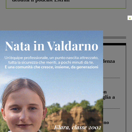
×
Più lette
Figline Incisa Valdarno
1 Agosto 2026
Piscina di Figline finanziata oltre la scadenza
Pnrr, il gruppo di Fratelli d’Italia: “Un
ringraziamento al Governo”
Cronaca
3 Agosto 2026
Scomparso da una struttura di Castiglion
Fiorentino l’uomo che aveva ucciso la figlia a
Levane nel 2020
Cronaca
4 Agosto 2026
Un anno fa la strage in A1 in cui morirono
Gianni, Giulia e Franco. Lo schianto, il