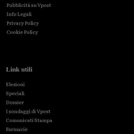
Pubblicità su Vpost
Info Legali
Privacy Policy
Cookie Policy
Html code here! Replace this with any non empty raw html
code and that's it.
Link utili
Elezioni
Speciali
Dossier
I sondaggi di Vpost
Comunicati Stampa
Farmacie