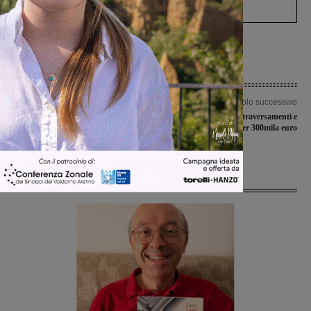
processo, lo stop ai sorpassi fra tir....
Articolo precedente
Articolo successivo
Conferenza di Ato, Sottili alla
Sicurezza stradale: attraversamenti e
sindaca: “Fornisca in Consiglio tutte
marciapiedi per 300mila euro
le informazioni”
Ultime Notizie