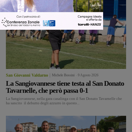
San Giovanni Valdarno
Michele Bossini
-
9 Agosto 2026
La Sangiovannese tiene testa al San Donato
Tavarnelle, che però passa 0-1
La Sangiovannese, nella gara casalinga con il San Donato Tavarnelle che
ha sancito il debutto degli azzurro in questo...