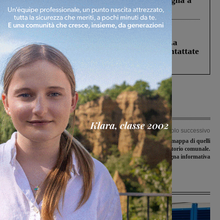
Fiorentino l’uomo che aveva ucciso la figlia a
Levane nel 2020
Cronaca
5 Agosto 2026
Continuano le ricerche di Miah Billal. La
Prefettura: “In caso di avvistamento contattate
il 112”
Articolo precedente
Articolo successivo
Sostegno alle attività locali, Tozzi: “Il
Defibrillatori: ecco la mappa di quelli
comune si attivi per accedere al fondo
presenti sul territorio comunale.
previsto dal Decreto crescita”
Lanciata una campagna informativa
Ultime Notizie