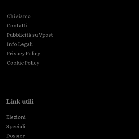
Chi siamo
Contatti
Pubblicità su Vpost
Info Legali
Privacy Policy
Cookie Policy
Html code here! Replace this with any non empty raw html
code and that's it.
Link utili
Elezioni
Speciali
Dossier