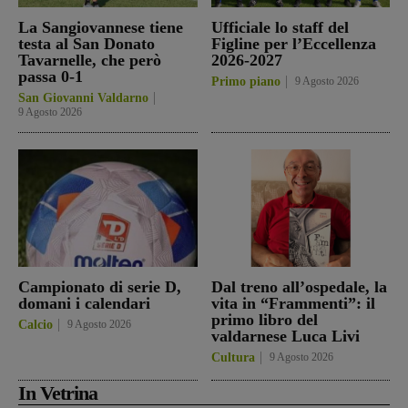
La Sangiovannese tiene
Ufficiale lo staff del
testa al San Donato
Figline per l’Eccellenza
Tavarnelle, che però
2026-2027
passa 0-1
Primo piano
9 Agosto 2026
San Giovanni Valdarno
9 Agosto 2026
Campionato di serie D,
Dal treno all’ospedale, la
domani i calendari
vita in “Frammenti”: il
primo libro del
Calcio
9 Agosto 2026
valdarnese Luca Livi
Cultura
9 Agosto 2026
In Vetrina