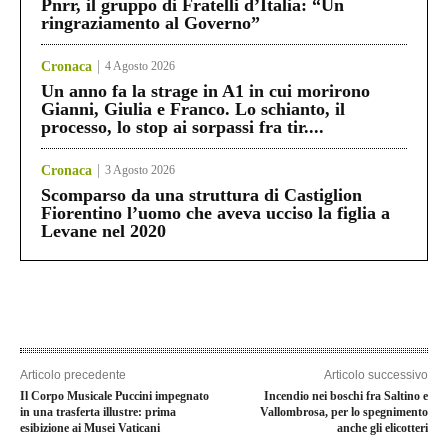
Pnrr, il gruppo di Fratelli d’Italia: “Un
ringraziamento al Governo”
Cronaca
4 Agosto 2026
Un anno fa la strage in A1 in cui morirono
Gianni, Giulia e Franco. Lo schianto, il
processo, lo stop ai sorpassi fra tir....
Cronaca
3 Agosto 2026
Scomparso da una struttura di Castiglion
Fiorentino l’uomo che aveva ucciso la figlia a
Levane nel 2020
Articolo precedente
Articolo successivo
Il Corpo Musicale Puccini impegnato
Incendio nei boschi fra Saltino e
in una trasferta illustre: prima
Vallombrosa, per lo spegnimento
esibizione ai Musei Vaticani
anche gli elicotteri