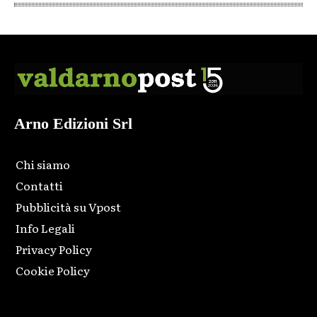
Arno Edizioni Srl
Chi siamo
Contatti
Pubblicità su Vpost
Info Legali
Privacy Policy
Cookie Policy
Html code here! Replace this with any non empty raw html
code and that's it.