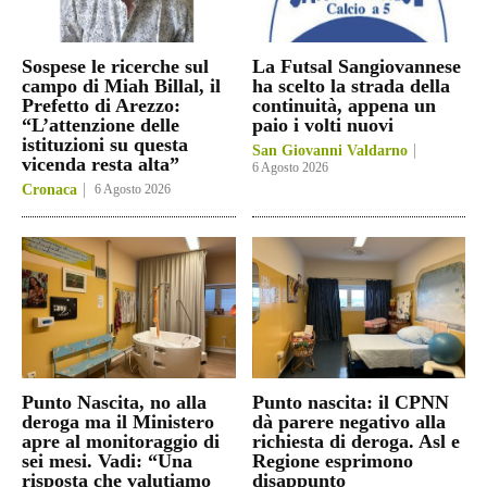
Sospese le ricerche sul
La Futsal Sangiovannese
campo di Miah Billal, il
ha scelto la strada della
Prefetto di Arezzo:
continuità, appena un
“L’attenzione delle
paio i volti nuovi
istituzioni su questa
San Giovanni Valdarno
vicenda resta alta”
6 Agosto 2026
Cronaca
6 Agosto 2026
Punto Nascita, no alla
Punto nascita: il CPNN
deroga ma il Ministero
dà parere negativo alla
apre al monitoraggio di
richiesta di deroga. Asl e
sei mesi. Vadi: “Una
Regione esprimono
risposta che valutiamo
disappunto