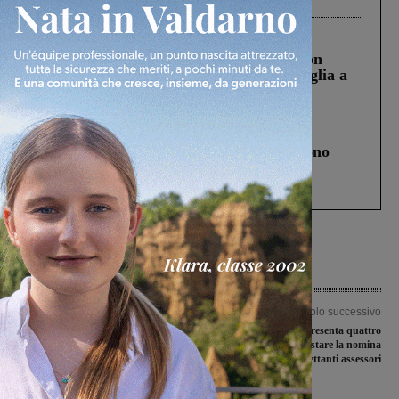
Cronaca
3 Agosto 2026
Scomparso da una struttura di Castiglion
Fiorentino l’uomo che aveva ucciso la figlia a
Levane nel 2020
Cronaca
4 Agosto 2026
Un anno fa la strage in A1 in cui morirono
Gianni, Giulia e Franco. Lo schianto, il
processo, lo stop ai sorpassi fra tir....
Articolo precedente
Articolo successivo
“Roseto della musica 2019”, musica e
La Lista civica presenta quattro
gioia riempiono cinque località tipiche
mozioni: tre per contestare la nomina
della Valdambra aretina
di altrettanti assessori