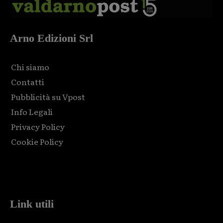
Arno Edizioni Srl
Chi siamo
Contatti
Pubblicità su Vpost
Info Legali
Privacy Policy
Cookie Policy
Html code here! Replace this with any non empty raw html
code and that's it.
Link utili