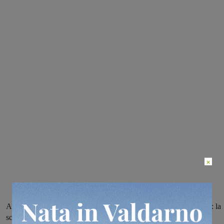
×
Allungato il periodo di divieto di accensione di fuochi in Toscana: la
scadenza era stata fissata al 31 agosto, ma in considerazione delle