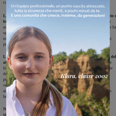
condizioni meteo è stata emessa la proroga
La Toscana ha prorogato fino al 13 settembre il divieto assoluto 
bruciare
residui vegetali sul territorio regionale, spostando così in
avanti la fine del periodo di rischio, che finora era al 31 agosto. La S
operativa regionale raccomanda l’osservanza scrupolosa della
normativa per scongiurare il rischio di incendi e le pesanti sanzioni
previste.
La proroga disposta dalla Regione è dovuta al mantenimento del
attuali condizioni di rischio
, ed è legata alle previsioni di medio e
lungo termine del LaMMA, sul probabile ritorno dell’alta pressione
dopo le perturbazioni attese per fine mese e inizio settembre. Nel
periodo a rischio, oltre al “divieto di abbruciamento” di residui
vegetali, il regolamento forestale della Toscana vieta qualsiasi
accensione di fuochi in bosco, ad esclusione della cottura di cibi in
bracieri e barbecue in abitazioni e all'interno delle aree attrezzate.
Nei giorni scorsi si sono registrate sul territorio numerose
violazioni del divieto.
I cittadini sono invitati a segnalare