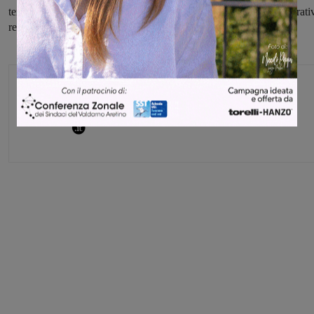
tempestivamente eventuali focolai al numero verde della Sala operati
regionale 800 425 425 o al 115 dei Vigili del Fuoco.
Glenda Venturini
Capo redattore
Share