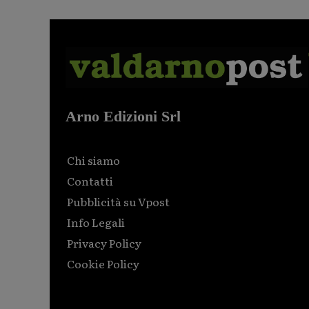
Arno Edizioni Srl
Chi siamo
Contatti
Pubblicità su Vpost
Info Legali
Privacy Policy
Cookie Policy
Html code here! Replace this with any non empty raw
html code and that's it.