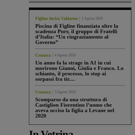
Figline Incisa Valdarno
1 Agosto 2026
Piscina di Figline finanziata oltre la
scadenza Pnrr, il gruppo di Fratelli
d’Italia: “Un ringraziamento al
Governo”
Cronaca
4 Agosto 2026
Un anno fa la strage in A1 in cui
morirono Gianni, Giulia e Franco. Lo
schianto, il processo, lo stop ai
sorpassi fra tir....
Cronaca
3 Agosto 2026
Scomparso da una struttura di
Castiglion Fiorentino l’uomo che
aveva ucciso la figlia a Levane nel
2020
In Vetrina