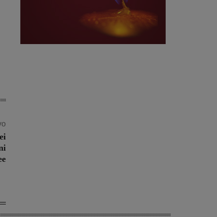
vo
ei
ni
ee