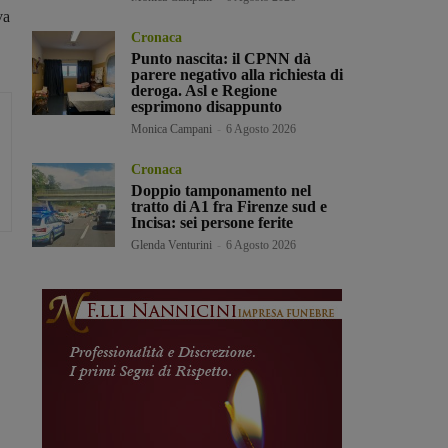
va
Cronaca
Punto nascita: il CPNN dà
parere negativo alla richiesta di
deroga. Asl e Regione
esprimono disappunto
Monica Campani
-
6 Agosto 2026
Cronaca
Doppio tamponamento nel
tratto di A1 fra Firenze sud e
Incisa: sei persone ferite
Glenda Venturini
-
6 Agosto 2026