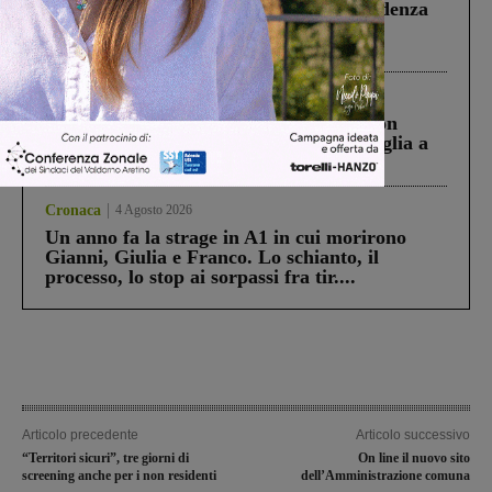
Piscina di Figline finanziata oltre la scadenza
Pnrr, il gruppo di Fratelli d’Italia: “Un
ringraziamento al Governo”
Cronaca
3 Agosto 2026
Scomparso da una struttura di Castiglion
Fiorentino l’uomo che aveva ucciso la figlia a
Levane nel 2020
Cronaca
4 Agosto 2026
Un anno fa la strage in A1 in cui morirono
Gianni, Giulia e Franco. Lo schianto, il
processo, lo stop ai sorpassi fra tir....
Articolo precedente
Articolo successivo
“Territori sicuri”, tre giorni di
On line il nuovo sito
screening anche per i non residenti
dell’Amministrazione comuna