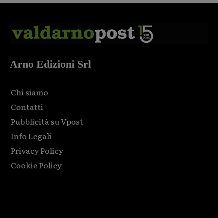
Arno Edizioni Srl
Chi siamo
Contatti
Pubblicità su Vpost
Info Legali
Privacy Policy
Cookie Policy
Html code here! Replace this with any non empty raw html
code and that's it.