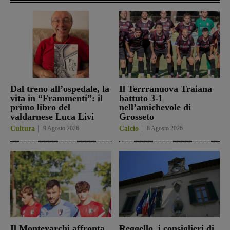
Dal treno all’ospedale, la
Il Terrranuova Traiana
vita in “Frammenti”: il
battuto 3-1
primo libro del
nell’amichevole di
valdarnese Luca Livi
Grosseto
Cultura
9 Agosto 2026
Calcio
8 Agosto 2026
Il Montevarchi affronta
Reggello, i consiglieri di