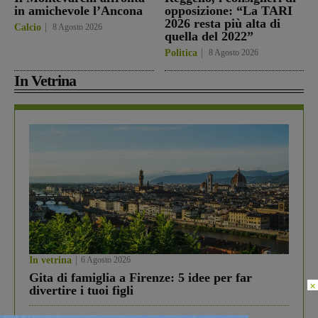
in amichevole l’Ancona
opposizione: “La TARI
2026 resta più alta di
Calcio
8 Agosto 2026
quella del 2022”
Politica
8 Agosto 2026
In Vetrina
In vetrina
6 Agosto 2026
Gita di famiglia a Firenze: 5 idee per far
×
divertire i tuoi figli