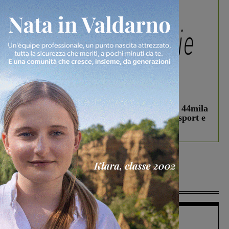
In vetrina
3 Agosto 2026
Estra Notizie agosto: Smart Cities, oltre 44mila
studenti coinvolti, torna il bando per lo sport e
debutta il podcast Estrair
Più lette
Figline Incisa Valdarno
1 Agosto 2026