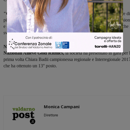
"Orgoglio per tutta la Società,
il settore agonistico cresce sempre di
più con le Tecniche professioniste che seguono tutti con tanta passio
e determinazione. Adesso la Giglio affronterà le Finali Nazionali che 
svolgeranno a Mortara il 2/3/4 Giugno"
Nello scorso fine settimana si sono svolti anche i Campionsti
Nazionali Allieve Gold Ritmics,
la società ha presentato in gara per 
prima volta Chiara Badii campionessa regionale e Interregionale 201
che ha ottenuto un 13° posto.
Monica Campani
Direttore