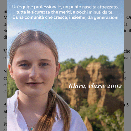
Si è svolto nei giorni scorsi al Palazzetto dello sport di
Montevarchi il 'Ripescaggio nazionale Gold' categoria allieve
. 32
le atlete che hanno partecipato alla manifestazione organizzata dalla
Società ginnica Giglio di Montevarchi. 23 Atlete hanno conquistato il
diritto alle finali Nazionali: 5 sono della società montevarchina.
Venerdì hanno iniziato la gara, Allieve L3,
80 ginnaste d'Italia che 
sono confrontate per conquistare la qualificazione alle finali nazionali
Nella categoria Allieve L1 la società Giglio con Giulia Dirlas ha
conquistato il 3° gradino del podio.
Nella categoria Allieve L2 la
società Giglio aveva in gara Martina Migliorini che ha vinto la
competizione.
Alle Finali Nazionali la Società Giglio parteciperà dunque con 5
atlete
, oltre a Giulia e Martina anche con Elisa Bracciali che ha
conquistato il titolo di Campionessa Toscana Allieva L1, Viola
Pierazzini Campionessa Toscana Allieva L2 e Giulia Jalbe
Campionessa Toscana Allieva L3.