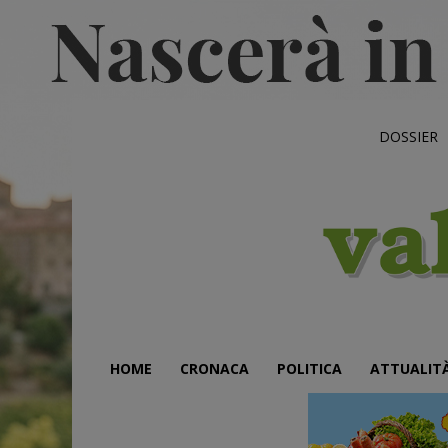
DOSSIER
HOME
CRONACA
POLITICA
ATTUALIT