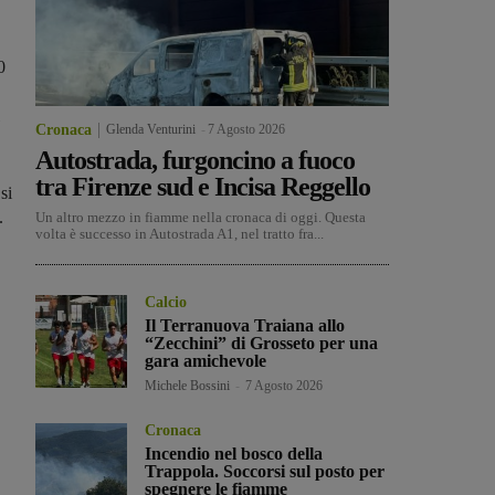
0
Cronaca
Glenda Venturini
-
7 Agosto 2026
Autostrada, furgoncino a fuoco
tra Firenze sud e Incisa Reggello
si
.
Un altro mezzo in fiamme nella cronaca di oggi. Questa
volta è successo in Autostrada A1, nel tratto fra...
Calcio
Il Terranuova Traiana allo
“Zecchini” di Grosseto per una
gara amichevole
Michele Bossini
-
7 Agosto 2026
Cronaca
Incendio nel bosco della
Trappola. Soccorsi sul posto per
spegnere le fiamme