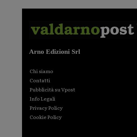
Arno Edizioni Srl
Chi siamo
Contatti
Pubblicità su Vpost
Info Legali
Privacy Policy
Cookie Policy
Html code here! Replace this with any non empty raw
html code and that's it.