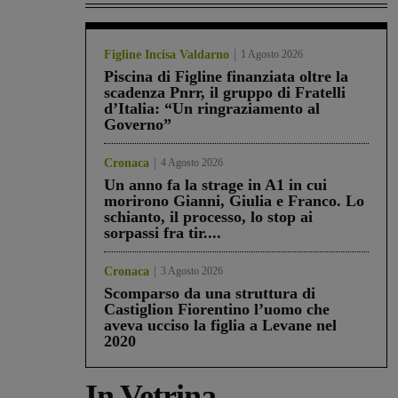
Figline Incisa Valdarno
1 Agosto 2026
Piscina di Figline finanziata oltre la
scadenza Pnrr, il gruppo di Fratelli
d’Italia: “Un ringraziamento al
Governo”
Cronaca
4 Agosto 2026
Un anno fa la strage in A1 in cui
morirono Gianni, Giulia e Franco. Lo
schianto, il processo, lo stop ai
sorpassi fra tir....
Cronaca
3 Agosto 2026
Scomparso da una struttura di
Castiglion Fiorentino l’uomo che
aveva ucciso la figlia a Levane nel
2020
In Vetrina