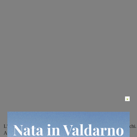
×
L’organizzazione affidata alla Società ginnica Giglio di Montevarchi.
Alle finali nazionali la Società parteciperà con 5 atlete