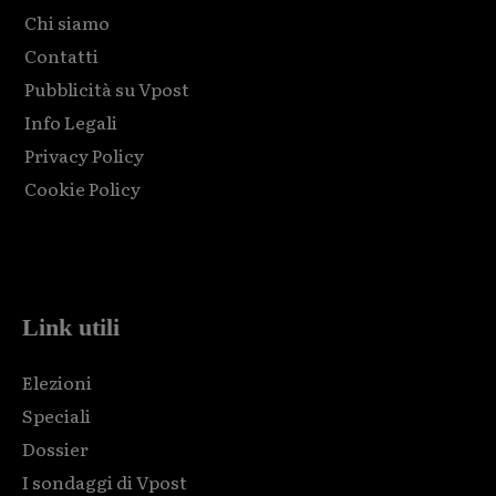
Chi siamo
Contatti
Pubblicità su Vpost
Info Legali
Privacy Policy
Cookie Policy
Html code here! Replace this with any non empty raw html
code and that's it.
Link utili
Elezioni
Speciali
Dossier
I sondaggi di Vpost