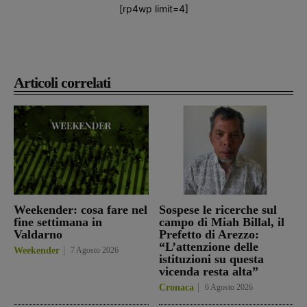
[rp4wp limit=4]
Articoli correlati
Weekender: cosa fare nel
Sospese le ricerche sul
fine settimana in
campo di Miah Billal, il
Valdarno
Prefetto di Arezzo:
“L’attenzione delle
Weekender
7 Agosto 2026
istituzioni su questa
vicenda resta alta”
Cronaca
6 Agosto 2026