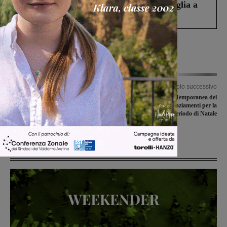
Fiorentino l’uomo che aveva ucciso la figlia a
Levane nel 2020
Articolo precedente
Articolo successivo
Oggi la giornata mondiale della lotta
Progetto Banca Temporanea del
al cancro. In Valdarno si attende
Lavoro: i ringraziamenti per la
ancora l’istituzione del Registro dei
somma raccolta nel periodo di Natale
Tumori
Ultime Notizie