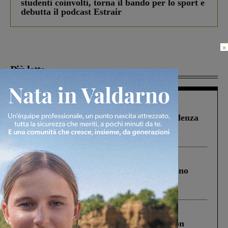
studenti coinvolti, torna il bando per lo sport e
debutta il podcast Estrair
×
Più lette
Figline Incisa Valdarno
1 Agosto 2026
Piscina di Figline finanziata oltre la scadenza
Pnrr, il gruppo di Fratelli d’Italia: “Un
ringraziamento al Governo”
Cronaca
4 Agosto 2026
Un anno fa la strage in A1 in cui morirono
Gianni, Giulia e Franco. Lo schianto, il
processo, lo stop ai sorpassi fra tir....
Cronaca
3 Agosto 2026
Scomparso da una struttura di Castiglion