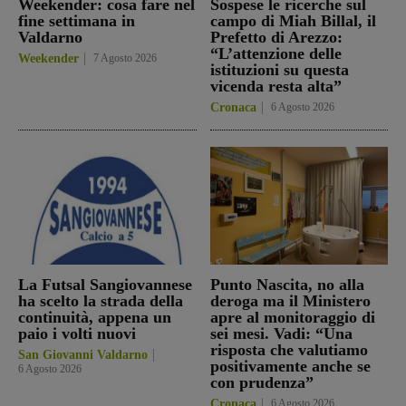
Weekender: cosa fare nel
Sospese le ricerche sul
fine settimana in
campo di Miah Billal, il
Valdarno
Prefetto di Arezzo:
“L’attenzione delle
Weekender
7 Agosto 2026
istituzioni su questa
vicenda resta alta”
Cronaca
6 Agosto 2026
La Futsal Sangiovannese
Punto Nascita, no alla
ha scelto la strada della
deroga ma il Ministero
continuità, appena un
apre al monitoraggio di
paio i volti nuovi
sei mesi. Vadi: “Una
risposta che valutiamo
San Giovanni Valdarno
positivamente anche se
6 Agosto 2026
con prudenza”
Cronaca
6 Agosto 2026