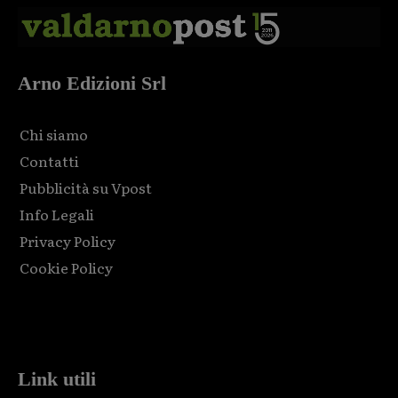
Arno Edizioni Srl
Chi siamo
Contatti
Pubblicità su Vpost
Info Legali
Privacy Policy
Cookie Policy
Html code here! Replace this with any non empty raw html
code and that's it.
Link utili