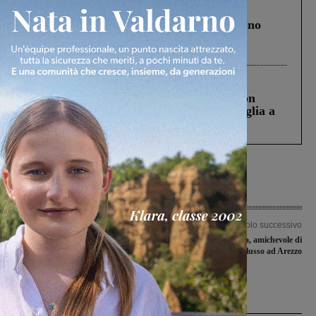
Cronaca
4 Agosto 2026
Un anno fa la strage in A1 in cui morirono
Gianni, Giulia e Franco. Lo schianto, il
processo, lo stop ai sorpassi fra tir....
Cronaca
3 Agosto 2026
Scomparso da una struttura di Castiglion
Fiorentino l’uomo che aveva ucciso la figlia a
Levane nel 2020
Articolo precedente
Articolo successivo
Rinviato a giudizio per quattro casi il
Terranuova Traiana, amichevole di
bidello della materna di Montevarchi
lusso ad Arezzo
accusato di abusi sui bambini
Ultime Notizie