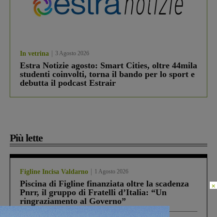
In vetrina
3 Agosto 2026
Estra Notizie agosto: Smart Cities, oltre 44mila
studenti coinvolti, torna il bando per lo sport e
debutta il podcast Estrair
Più lette
Figline Incisa Valdarno
1 Agosto 2026
Piscina di Figline finanziata oltre la scadenza
×
Pnrr, il gruppo di Fratelli d’Italia: “Un
ringraziamento al Governo”