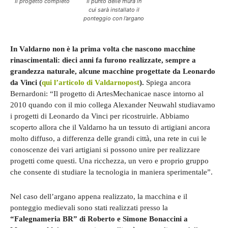
Il progetto completo
Il punto delle mura in
cui sarà installato il
ponteggio con l’argano
In Valdarno non è la prima volta che nascono macchine
rinascimentali: dieci anni fa furono realizzate, sempre a
grandezza naturale, alcune macchine progettate da Leonardo
da Vinci (
qui l’articolo di Valdarnopost
).
Spiega ancora
Bernardoni: “Il progetto di ArtesMechanicae nasce intorno al
2010 quando con il mio collega Alexander Neuwahl studiavamo
i progetti di Leonardo da Vinci per ricostruirle. Abbiamo
scoperto allora che il Valdarno ha un tessuto di artigiani ancora
molto diffuso, a differenza delle grandi città, una rete in cui le
conoscenze dei vari artigiani si possono unire per realizzare
progetti come questi. Una ricchezza, un vero e proprio gruppo
che consente di studiare la tecnologia in maniera sperimentale”.
Nel caso dell’argano appena realizzato, la macchina e il
ponteggio medievali sono stati realizzati presso la
“Falegnameria BR” di Roberto e Simone Bonaccini
a