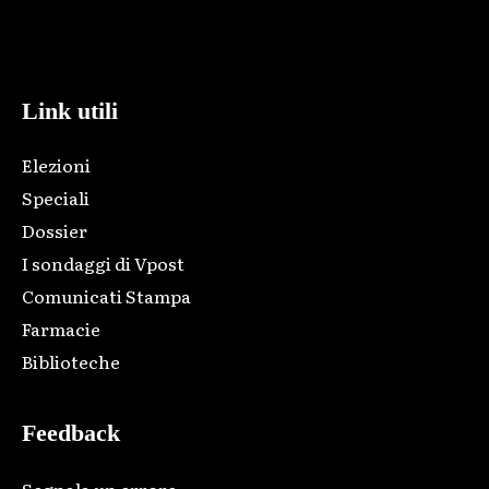
Html code here! Replace this with any non empty raw html
code and that's it.
Link utili
Elezioni
Speciali
Dossier
I sondaggi di Vpost
Comunicati Stampa
Farmacie
Biblioteche
Feedback
Segnala un errore