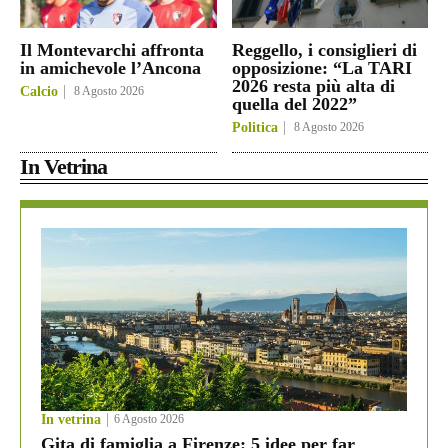
Il Montevarchi affronta
Reggello, i consiglieri di
in amichevole l’Ancona
opposizione: “La TARI
2026 resta più alta di
Calcio
8 Agosto 2026
quella del 2022”
Politica
8 Agosto 2026
In Vetrina
In vetrina
6 Agosto 2026
Gita di famiglia a Firenze: 5 idee per far