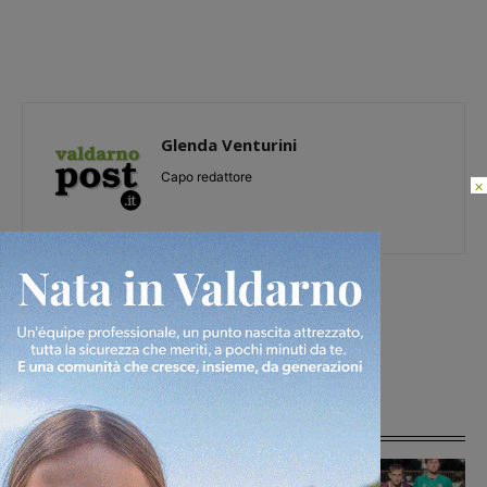
Glenda Venturini
Capo redattore
×
[rp4wp limit=4]
Articoli correlati