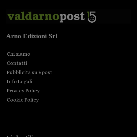
Arno Edizioni Srl
Chi siamo
Contatti
Pubblicità su Vpost
Info Legali
Privacy Policy
Cookie Policy
Html code here! Replace this with any non empty raw html
code and that's it.