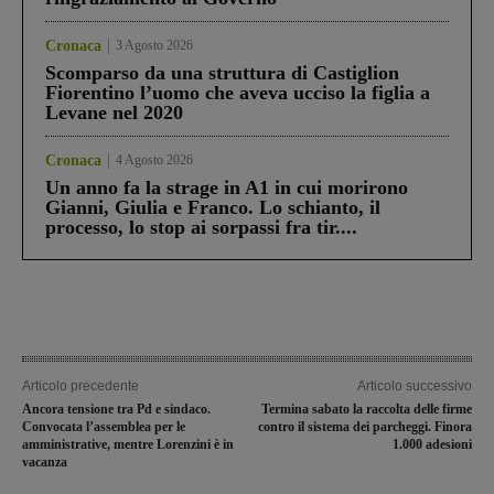
Cronaca
3 Agosto 2026
Scomparso da una struttura di Castiglion
Fiorentino l’uomo che aveva ucciso la figlia a
Levane nel 2020
Cronaca
4 Agosto 2026
Un anno fa la strage in A1 in cui morirono
Gianni, Giulia e Franco. Lo schianto, il
processo, lo stop ai sorpassi fra tir....
Articolo precedente
Articolo successivo
Ancora tensione tra Pd e sindaco.
Termina sabato la raccolta delle firme
Convocata l’assemblea per le
contro il sistema dei parcheggi. Finora
amministrative, mentre Lorenzini è in
1.000 adesioni
vacanza