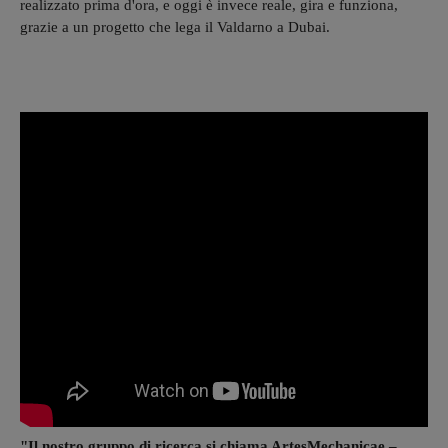
realizzato prima d'ora, e oggi è invece reale, gira e funziona,
grazie a un progetto che lega il Valdarno a Dubai.
"Il nostro gruppo di ricerca si chiama ArtesMechanicae –