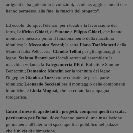
artigiani ci ha guidato in lavorazioni, tecniche, aggiustamenti che
hanno permesso, alla fine, la riuscita del progetto".
Ed eccolo, dunque, l'elenco: per i locali e la lavorazione del
ferro, l'
officina Ghiori
, di
Simone e Filippo Ghiori
, che hanno
montato e messo a punto il funzionamento della macchina
idraulica; la
Meccanica Sereni
; la sarta
Iliana Toti Manetti
della
Manetti Italia Pellicceria;
Claudio Tellini
per gli ingranaggi in
legno;
Stefano Bronzi
per i locali serviti ad assemblare la
macchina volante; la
Falegnameria BR
di Roberto e Simone
Bonaccini;
Domenico Mancini
per la tornitura del legno;
l'ingegner
Gianluca Tozzi
come consulente per la parte
idraulica;
Leonardo Secciani
per il montaggio delle componenti
idrauliche; e
Linda Mugnai,
che ha curato la campagna
fotografica.
Entro il mese di aprile tutti i progetti, compresi quelli in scala,
partiranno per Dubai
, dove faranno parte di una installazione
permanente all'interno di spazi aperti al puibblico nel palazzo
che è in via di ultimazione.