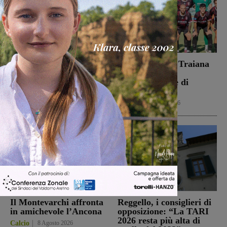
Dal treno all’ospedale, la
Il Terrranuova Traiana
vita in “Frammenti”: il
battuto 3-1
primo libro del
nell’amichevole di
valdarnese Luca Livi
Grosseto
Cultura
9 Agosto 2026
Calcio
8 Agosto 2026
Il Montevarchi affronta
Reggello, i consiglieri di
in amichevole l’Ancona
opposizione: “La TARI
2026 resta più alta di
Calcio
8 Agosto 2026