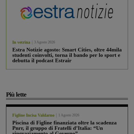
In vetrina
3 Agosto 2026
Estra Notizie agosto: Smart Cities, oltre 44mila
studenti coinvolti, torna il bando per lo sport e
debutta il podcast Estrair
Più lette
Figline Incisa Valdarno
1 Agosto 2026
Piscina di Figline finanziata oltre la scadenza
Pnrr, il gruppo di Fratelli d’Italia: “Un
ringraziamento al Governo”