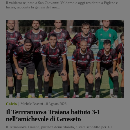
Il valdarnese, nato a San Giovanni Valdarno e oggi residente a Figline e
Incisa, racconta la genesi del suo...
Calcio
Michele Bossini
-
8 Agosto 2026
Il Terrranuova Traiana battuto 3-1
nell’amichevole di Grosseto
Il Terranuova Traiana, pur non demeritando, è stata sconfitto per 3-1