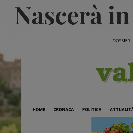
DOSSIER
HOME
CRONACA
POLITICA
ATTUALIT