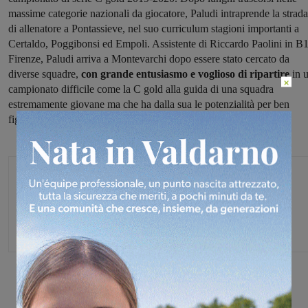
massime categorie nazionali da giocatore, Paludi intraprende la strada
di allenatore a Pontassieve, nel suo curriculum stagioni importanti a
Certaldo, Poggibonsi ed Empoli. Assistente di Riccardo Paolini in B1
Firenze, Paludi arriva a Montevarchi dopo essere stato cercato da
diverse squadre,
con grande entusiasmo e voglioso di ripartire
in 
×
campionato difficile come la C gold alla guida di una squadra
estremamente giovane ma che ha dalla sua le potenzialità per ben
figurare.
Michele Bossini
Share