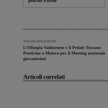
podcast Estrair
Articolo precedente
L’OIimpia Valdarnese e il Pedale Toscano
Ponticino a Matera per il Meeting nazionale
giovanissimi
Articoli correlati