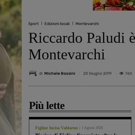
Sport
Edizioni locali
Montevarchi
Riccardo Paludi è
Montevarchi
di
Michele Bossini
760
20 Giugno 2019
Più lette
Figline Incisa Valdarno
1 Agosto 2026