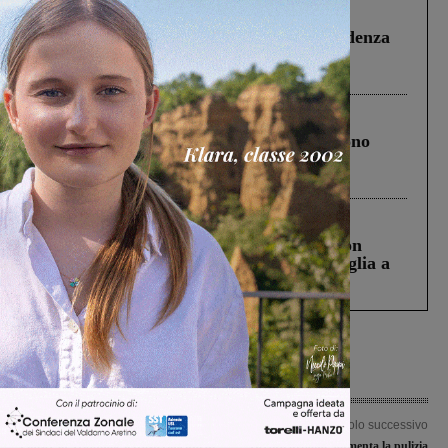
Figline Incisa Valdarno
1 Agosto 2026
Piscina di Figline finanziata oltre la scadenza
Pnrr, il gruppo di Fratelli d’Italia: “Un
ringraziamento al Governo”
Cronaca
4 Agosto 2026
Un anno fa la strage in A1 in cui morirono
Gianni, Giulia e Franco. Lo schianto, il
processo, lo stop ai sorpassi fra tir....
Cronaca
3 Agosto 2026
Scomparso da una struttura di Castiglion
Fiorentino l’uomo che aveva ucciso la figlia a
Levane nel 2020
Articolo precedente
Articolo successivo
Finisce in Tribunale il trasferimento di
Decoro urbano: aumenta la pulizia