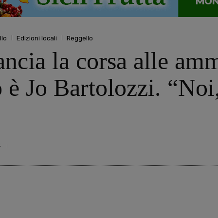
llo
Edizioni locali
Reggello
ncia la corsa alle ammi
 è Jo Bartolozzi. “Noi
4