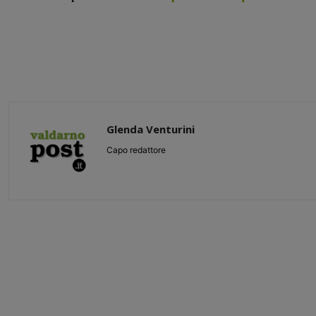
Glenda Venturini
Capo redattore
Share