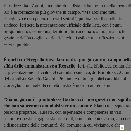
Bartolozzi ha 27 anni, i membri della lista ne hanno in media meno d
30: è la formazione più giovane in campo. “Ma abbiamo tutti
esperienza e competenze in vari settori”, puntualizza il candidato
sindaco. Ieri sera la presentazione ufficiale della lista, con i punti
programmatici: economia, territorio, turismo, agricoltura, ma anche
gestione dell’accoglienza dei richiedenti asilo e una riflessione sui
servizi pubblici
È quella di 'Reggello Viva' la squadra più giovane in campo nell
sfida delle amministrative a Reggello
. Ieri, alla biblioteca comunale
la presentazione ufficiale del candidato sindaco, Jo Bartolozzi, 27 ann
del capolista Saverio Galardi, 26 anni, e di tutti gli altri candidati al
Consiglio comunale, la cui età media è intorno ai trent'anni.
"Siamo giovani – puntualizza Bartolozzi – ma questo non signifi
che non sapremmo amministrare un comune
. Siamo una squadra 
persone preparate, laureate, con esperienze e competenze in vari
settori: e questo bagaglio siamo pronti, con tanto entusiasmo, a metter
a disposizione della comunità, del comune in cui viviamo, e che
×