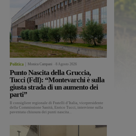
Politica
Monica Campani
-
8 Agosto 2026
Punto Nascita della Gruccia,
Tucci (FdI): “Montevarchi è sulla
giusta strada di un aumento dei
parti”
Il consigliere regionale di Fratelli d’Italia, vicepresidente
della Commissione Sanità, Enrico Tucci, interviene sulla
paventata chiusura dei punti nascita...