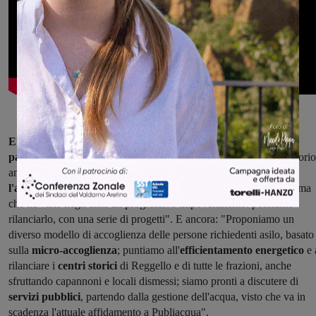
E poi ci sono i punti focali: "L'economia, il cui rilancio potrà
passare dal turismo
, visto che abbiamo una montagna e un territorio
ancora tutti da valorizzare. E sul fronte del territorio, anche
l'agricoltura
, che è storicamente un settore chiave per Reggello, ma
che ha visto negli anni un progressivo impoverimento: possiamo
rilanciarlo, con una serie di progetti". E ancora: "Proponiamo un
diverso modello di accoglienza delle persone richiedenti asilo, basato
sulla
micro-accoglienza
; puntiamo all'
efficientamento energetico
e 
rilanciare i
centri storici
di Reggello e di tutte le frazioni, anche
sfruttando capannoni e locali dismessi; siamo pronti a discutere di
servizi pubblici
, partendo dalla gestione dell'acqua, visto che va in
scadenza l'attuale affidamento a Publiacqua".