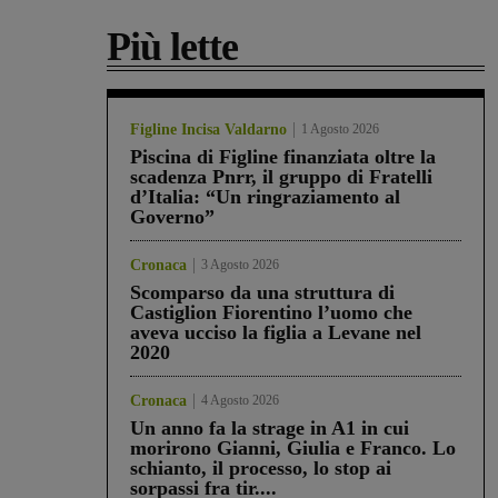
Più lette
Figline Incisa Valdarno
1 Agosto 2026
Piscina di Figline finanziata oltre la
scadenza Pnrr, il gruppo di Fratelli
d’Italia: “Un ringraziamento al
Governo”
Cronaca
3 Agosto 2026
Scomparso da una struttura di
Castiglion Fiorentino l’uomo che
aveva ucciso la figlia a Levane nel
2020
Cronaca
4 Agosto 2026
Un anno fa la strage in A1 in cui
morirono Gianni, Giulia e Franco. Lo
schianto, il processo, lo stop ai
sorpassi fra tir....