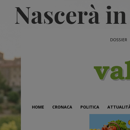
DOSSIER
HOME
CRONACA
POLITICA
ATTUALIT