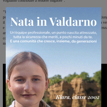
vogliamo contribuire a rendere migliore".
"È l'ora di stare al passo con i tempi, per Reggello:
e le nostre
proposte programmatiche vanno proprio in questa direzione", aggiun
il candidato sindaco. Tanti i temi toccati nel corso della serata, una ve
e propria analisi del programma elettorale. "A partire dalla trasparenz
amministrativa e dall'apertura del comune e dell'amministrazione
comunale nei confronti dei cittadini, cosa che oggi ci sembra
mancare".