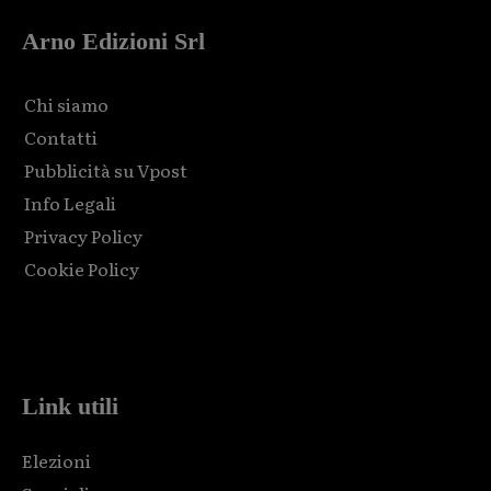
Arno Edizioni Srl
Chi siamo
Contatti
Pubblicità su Vpost
Info Legali
Privacy Policy
Cookie Policy
Html code here! Replace this with any non empty raw html
code and that's it.
Link utili
Elezioni