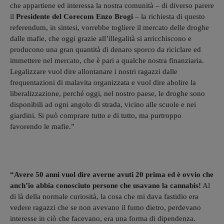
che appartiene ed interessa la nostra comunità – di diverso parere
il
Presidente del Corecom Enzo Brogi
– la richiesta di questo
referendum, in sintesi, vorrebbe togliere il mercato delle droghe
dalle mafie, che oggi grazie all’illegalità si arricchiscono e
producono una gran quantità di denaro sporco da riciclare ed
immettere nel mercato, che è pari a qualche nostra finanziaria.
Legalizzare vuol dire allontanare i nostri ragazzi dalle
frequentazioni di malavita organizzata e vuol dire abolire la
liberalizzazione, perché oggi, nel nostro paese, le droghe sono
disponibili ad ogni angolo di strada, vicino alle scuole e nei
giardini. Si può comprare tutto e di tutto, ma purtroppo
favorendo le mafie.”
“Avere 50 anni vuol dire averne avuti 20 prima ed è ovvio che
anch’io abbia conosciuto persone che usavano la cannabis!
Al
di là della normale curiosità, la cosa che mi dava fastidio era
vedere ragazzi che se non avevano il fumo dietro, perdevano
interesse in ciò che facevano, era una forma di dipendenza.