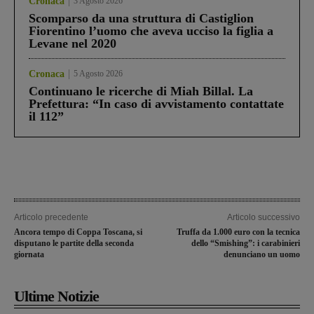
Cronaca
3 Agosto 2026
Scomparso da una struttura di Castiglion
Fiorentino l’uomo che aveva ucciso la figlia a
Levane nel 2020
Cronaca
5 Agosto 2026
Continuano le ricerche di Miah Billal. La
Prefettura: “In caso di avvistamento contattate
il 112”
Articolo precedente
Articolo successivo
Ancora tempo di Coppa Toscana, si
Truffa da 1.000 euro con la tecnica
disputano le partite della seconda
dello “Smishing”: i carabinieri
giornata
denunciano un uomo
Ultime Notizie