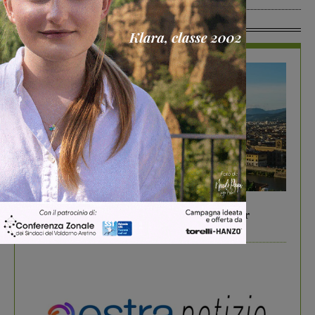
In Vetrina
In vetrina
6 Agosto 2026
Gita di famiglia a Firenze: 5 idee per far
divertire i tuoi figli