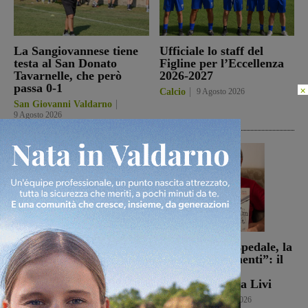
La Sangiovannese tiene
Ufficiale lo staff del
testa al San Donato
Figline per l’Eccellenza
Tavarnelle, che però
2026-2027
passa 0-1
×
Calcio
9 Agosto 2026
San Giovanni Valdarno
9 Agosto 2026
Campionato di serie D,
Dal treno all’ospedale, la
domani i calendari
vita in “Frammenti”: il
primo libro del
Calcio
9 Agosto 2026
valdarnese Luca Livi
Cultura
9 Agosto 2026