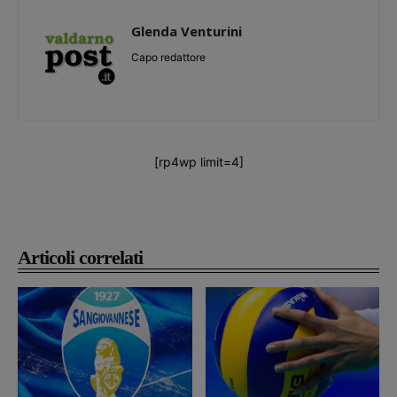
Glenda Venturini
Capo redattore
[rp4wp limit=4]
Articoli correlati