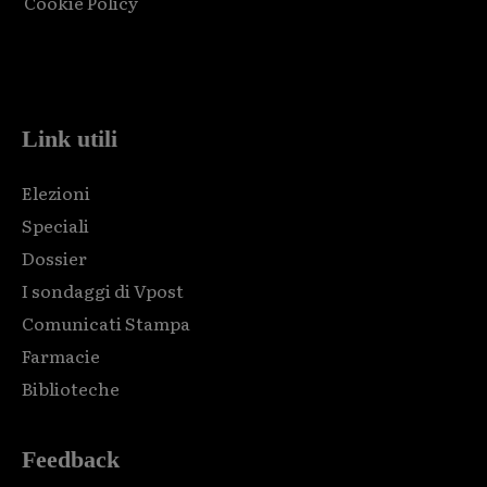
Cookie Policy
Html code here! Replace this with any non empty raw html
code and that's it.
Link utili
Elezioni
Speciali
Dossier
I sondaggi di Vpost
Comunicati Stampa
Farmacie
Biblioteche
Feedback