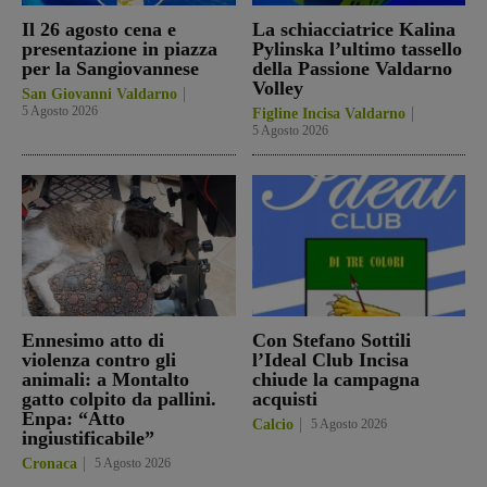
Il 26 agosto cena e
La schiacciatrice Kalina
presentazione in piazza
Pylinska l’ultimo tassello
per la Sangiovannese
della Passione Valdarno
Volley
San Giovanni Valdarno
5 Agosto 2026
Figline Incisa Valdarno
5 Agosto 2026
Ennesimo atto di
Con Stefano Sottili
violenza contro gli
l’Ideal Club Incisa
animali: a Montalto
chiude la campagna
gatto colpito da pallini.
acquisti
Enpa: “Atto
Calcio
5 Agosto 2026
ingiustificabile”
Cronaca
5 Agosto 2026