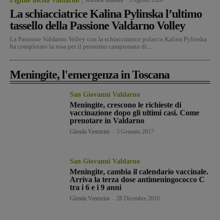
Figline Incisa Valdarno
La schiacciatrice Kalina Pylinska l’ultimo
tassello della Passione Valdarno Volley
La Passione Valdarno Volley con la schiacciatrice polacca Kalina Pylinska
ha completato la rosa per il prossimo campionato di...
Meningite, l'emergenza in Toscana
San Giovanni Valdarno
Meningite, crescono le richieste di
vaccinazione dopo gli ultimi casi. Come
prenotare in Valdarno
Glenda Venturini
-
3 Gennaio 2017
San Giovanni Valdarno
Meningite, cambia il calendario vaccinale.
Arriva la terza dose antimeningococco C
tra i 6 e i 9 anni
Glenda Venturini
-
28 Dicembre 2016