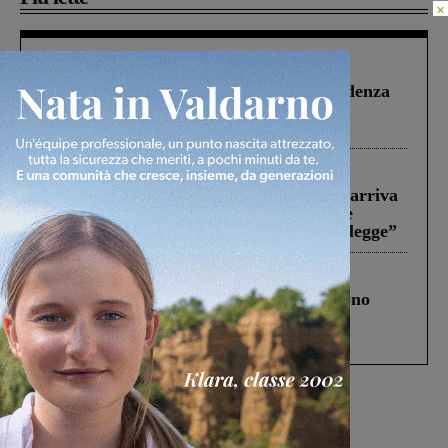
×
Figline Incisa Valdarno
1 Agosto 2026
Piscina di Figline finanziata oltre la scadenza
Pnrr, il gruppo di Fratelli d’Italia: “Un
ringraziamento al Governo”
Reggello
30 Luglio 2026
Reggello, la chiusura di ‘Mordi e fuggi’ arriva
in Consiglio. Il sindaco: “Come Comune
abbiamo agito solo per far rispettare la legge”
Cronaca
4 Agosto 2026
Un anno fa la strage in A1 in cui morirono
Gianni, Giulia e Franco. Lo schianto, il
processo, lo stop ai sorpassi fra tir....