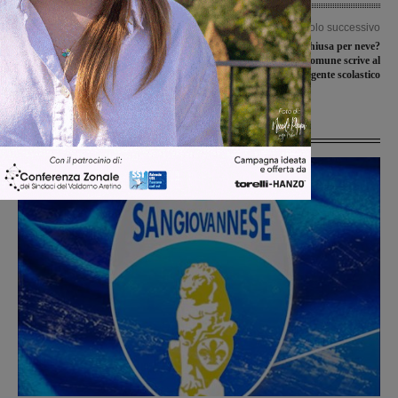
Articolo precedente
Articolo successivo
Fidanzatini dediti allo spaccio
Scuola aperta o chiusa per neve?
arrestati insieme a un amico
Terranuova in Comune scrive al
dirigente scolastico
Ultime Notizie