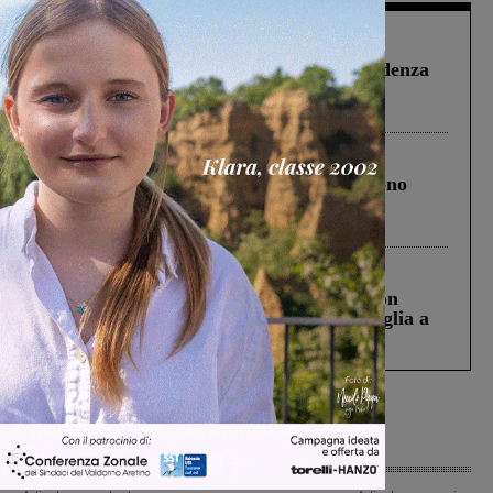
Figline Incisa Valdarno
1 Agosto 2026
Piscina di Figline finanziata oltre la scadenza
Pnrr, il gruppo di Fratelli d’Italia: “Un
ringraziamento al Governo”
Cronaca
4 Agosto 2026
Un anno fa la strage in A1 in cui morirono
Gianni, Giulia e Franco. Lo schianto, il
processo, lo stop ai sorpassi fra tir....
Cronaca
3 Agosto 2026
Scomparso da una struttura di Castiglion
Fiorentino l’uomo che aveva ucciso la figlia a
Levane nel 2020