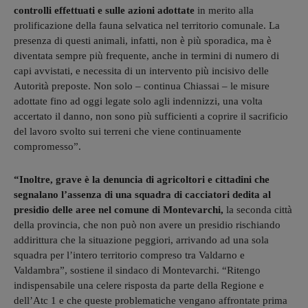
controlli effettuati e sulle azioni adottate
in merito alla
prolificazione della fauna selvatica nel territorio comunale. La
presenza di questi animali, infatti, non è più sporadica, ma è
diventata sempre più frequente, anche in termini di numero di
capi avvistati, e necessita di un intervento più incisivo delle
Autorità preposte. Non solo – continua Chiassai – le misure
adottate fino ad oggi legate solo agli indennizzi, una volta
accertato il danno, non sono più sufficienti a coprire il sacrificio
del lavoro svolto sui terreni che viene continuamente
compromesso”.
“Inoltre, grave è la denuncia di agricoltori e cittadini che
segnalano l’assenza di una squadra di cacciatori dedita al
presidio delle aree nel comune di Montevarchi,
la seconda città
della provincia, che non può non avere un presidio rischiando
addirittura che la situazione peggiori, arrivando ad una sola
squadra per l’intero territorio compreso tra Valdarno e
Valdambra”, sostiene il sindaco di Montevarchi. “Ritengo
indispensabile una celere risposta da parte della Regione e
dell’Atc 1 e che queste problematiche vengano affrontate prima