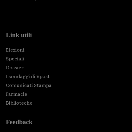
Html code here! Replace this with any non empty raw html
code and that's it.
Link utili
Elezioni
Speciali
Dossier
I sondaggi di Vpost
Comunicati Stampa
Farmacie
Biblioteche
Feedback