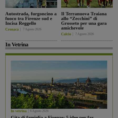
Autostrada, furgoncino a
Il Terranuova Traiana
fuoco tra Firenze sud e
allo “Zecchini” di
Incisa Reggello
Grosseto per una gara
amichevole
Cronaca
7 Agosto 2026
Calcio
7 Agosto 2026
In Vetrina
In vetrina
6 Agosto 2026
Gita di famiglia a Firenze: 5 idee per far