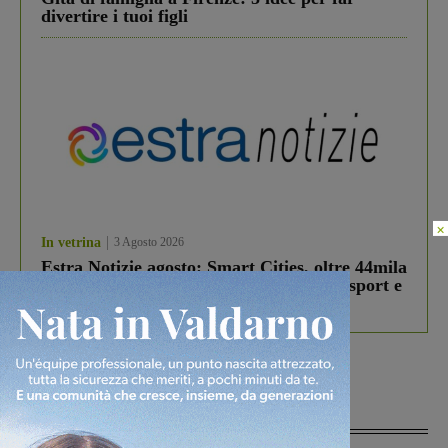
divertire i tuoi figli
×
In vetrina
3 Agosto 2026
Estra Notizie agosto: Smart Cities, oltre 44mila
studenti coinvolti, torna il bando per lo sport e
debutta il podcast Estrair
Più lette