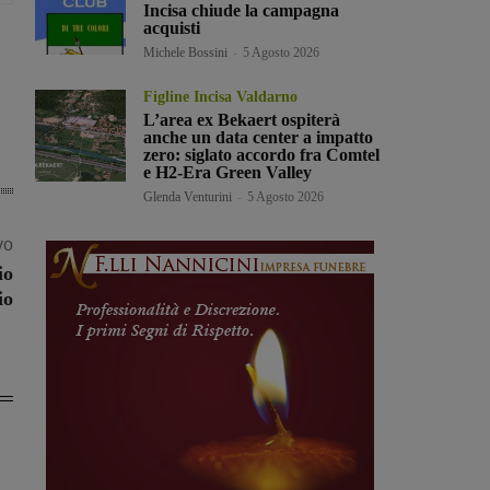
Incisa chiude la campagna
acquisti
Michele Bossini
-
5 Agosto 2026
Figline Incisa Valdarno
L’area ex Bekaert ospiterà
anche un data center a impatto
zero: siglato accordo fra Comtel
e H2-Era Green Valley
Glenda Venturini
-
5 Agosto 2026
vo
io
io