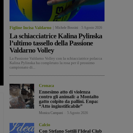
Figline Incisa Valdarno
Michele Bossini
-
5 Agosto 2026
La schiacciatrice Kalina Pylinska
l’ultimo tassello della Passione
Valdarno Volley
La Passione Valdarno Volley con la schiacciatrice polacca
Kalina Pylinska ha completato la rosa per il prossimo
campionato di...
Cronaca
Ennesimo atto di violenza
contro gli animali: a Montalto
gatto colpito da pallini. Enpa:
“Atto ingiustificabile”
Monica Campani
-
5 Agosto 2026
Calcio
Con Stefano Sottili l’Ideal Club