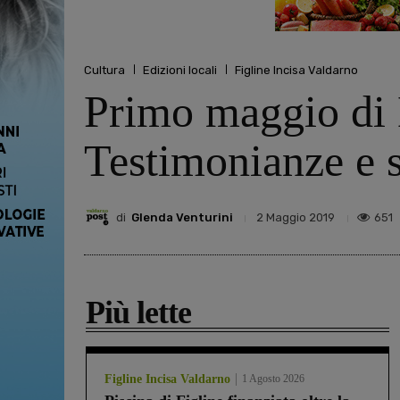
Cultura
Edizioni locali
Figline Incisa Valdarno
Primo maggio di L
Testimonianze e s
di
Glenda Venturini
651
2 Maggio 2019
Più lette
Figline Incisa Valdarno
1 Agosto 2026