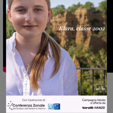
Glenda Venturini
Capo redattore