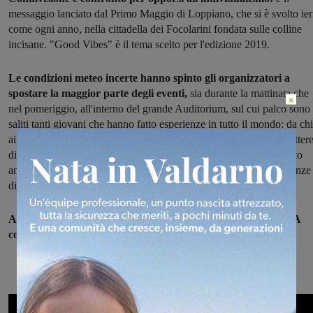
messaggio lanciato dal Primo Maggio di Loppiano, che si è svolto ier
come ogni anno, nella cittadella dei Focolarini fondata sulle colline
incisane. "Good Vibes" è il tema scelto per l'edizione 2019.
Le condizioni meteo incerte hanno spinto gli organizzatori a
spostare la maggior parte degli eventi,
sia durante la mattinata che
×
nel pomeriggio, all'interno del grande Auditorium, sul cui palco sono
saliti tanti giovani che hanno fatto esperienze in tutto il mondo: da chi
aiuta i senzatetto, a chi opera in associazioni che aiutano a combatter
dipendenze di ogni tipo, a chi opera in contesti difficili. Si è parlato
anche del confronto con religioni e confessioni diverse, di esperienze
di condivisione di un cammino comune.
A fare da cornice, musica, balli e iniziative anche all'esterno. A
concludere la giornata, invece, il conerto del Gen Rosso.