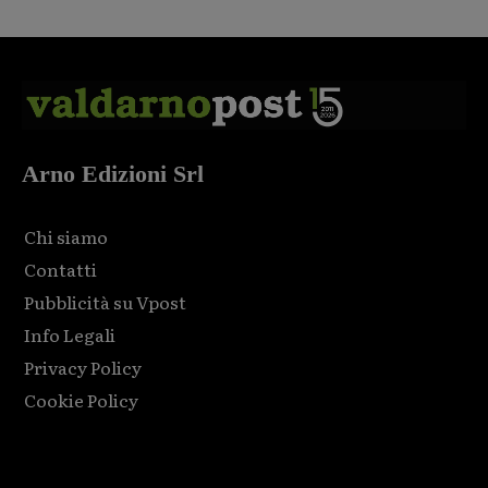
Arno Edizioni Srl
Chi siamo
Contatti
Pubblicità su Vpost
Info Legali
Privacy Policy
Cookie Policy
Html code here! Replace this with any non empty raw html
code and that's it.