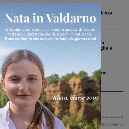
Figline Incisa Valdarno
1 Agosto 2026
Piscina di Figline finanziata oltre la scadenza
Pnrr, il gruppo di Fratelli d’Italia: “Un
ringraziamento al Governo”
Cronaca
3 Agosto 2026
Scomparso da una struttura di Castiglion
Fiorentino l’uomo che aveva ucciso la figlia a
Levane nel 2020
Cronaca
4 Agosto 2026
Un anno fa la strage in A1 in cui morirono
Gianni, Giulia e Franco. Lo schianto, il
processo, lo stop ai sorpassi fra tir....
Articolo precedente
Articolo successivo