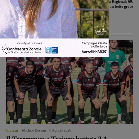
Sventati dai carabinieri due furti al
Incidente lungo la Regionale 69,
Centro Commerciale Coop ed al
nessun ferito grave
negozio Obi. Denunciate tre persone
Ultime Notizie
Calcio
Michele Bossini
-
8 Agosto 2026