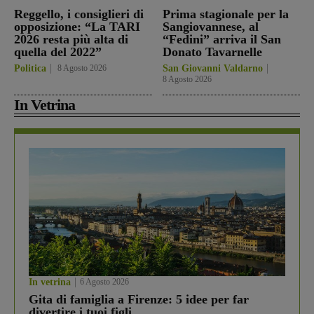
Reggello, i consiglieri di
Prima stagionale per la
opposizione: “La TARI
Sangiovannese, al
2026 resta più alta di
“Fedini” arriva il San
quella del 2022”
Donato Tavarnelle
Politica
8 Agosto 2026
San Giovanni Valdarno
8 Agosto 2026
In Vetrina
In vetrina
6 Agosto 2026
Gita di famiglia a Firenze: 5 idee per far
divertire i tuoi figli