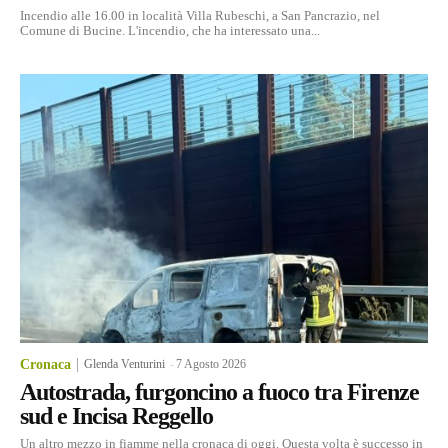
Incendio alle 16.00 in località Villa Rubeschi, a San Pancrazio, nel
Comune di Bucine. L'incendio, che ha interessato una...
Cronaca
Glenda Venturini
-
7 Agosto 2026
Autostrada, furgoncino a fuoco tra Firenze
sud e Incisa Reggello
Un altro mezzo in fiamme nella cronaca di oggi. Questa volta è successo in