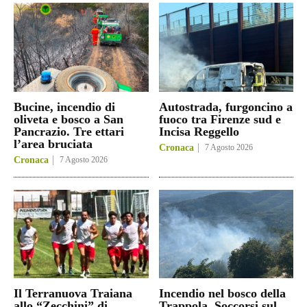
Bucine, incendio di
Autostrada, furgoncino a
oliveta e bosco a San
fuoco tra Firenze sud e
Pancrazio. Tre ettari
Incisa Reggello
l’area bruciata
Cronaca
7 Agosto 2026
Cronaca
7 Agosto 2026
Il Terranuova Traiana
Incendio nel bosco della
allo “Zecchini” di
Trappola. Soccorsi sul