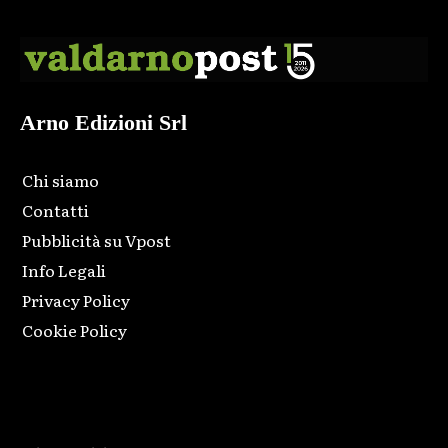
Arno Edizioni Srl
Chi siamo
Contatti
Pubblicità su Vpost
Info Legali
Privacy Policy
Cookie Policy
Html code here! Replace this with any non empty raw html
code and that's it.