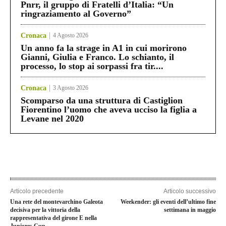
Pnrr, il gruppo di Fratelli d’Italia: “Un
ringraziamento al Governo”
Cronaca
4 Agosto 2026
Un anno fa la strage in A1 in cui morirono
Gianni, Giulia e Franco. Lo schianto, il
processo, lo stop ai sorpassi fra tir....
Cronaca
3 Agosto 2026
Scomparso da una struttura di Castiglion
Fiorentino l’uomo che aveva ucciso la figlia a
Levane nel 2020
Articolo precedente
Articolo successivo
Una rete del montevarchino Galeota
Weekender: gli eventi dell’ultimo fine
decisiva per la vittoria della
settimana in maggio
rappresentativa del girone E nella