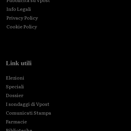
Pubblicità su Vpost
Info Legali
Privacy Policy
Cookie Policy
Html code here! Replace this with any non empty raw html
code and that's it.
Link utili
Elezioni
Speciali
Dossier
I sondaggi di Vpost
Comunicati Stampa
Farmacie
Biblioteche