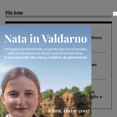
Più lette
×
Figline Incisa Valdarno
1 Agosto 2026
Piscina di Figline finanziata oltre la scadenza
Pnrr, il gruppo di Fratelli d’Italia: “Un
ringraziamento al Governo”
Cronaca
4 Agosto 2026
Un anno fa la strage in A1 in cui morirono
Gianni, Giulia e Franco. Lo schianto, il
processo, lo stop ai sorpassi fra tir....
Cronaca
3 Agosto 2026
Scomparso da una struttura di Castiglion
Fiorentino l’uomo che aveva ucciso la figlia a
Levane nel 2020