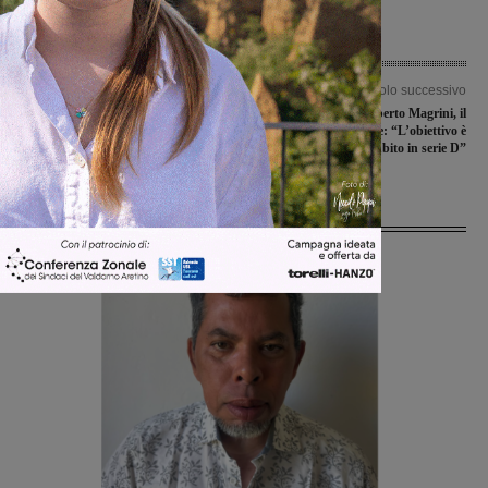
Articolo precedente
Articolo successivo
Domenica la settima edizione dalla
Presentato Lamberto Magrini, il
gara podistica “Trofeo fragole con
mister ha le idee chiare: “L’obiettivo è
panna”
tornare subito in serie D”
Ultime Notizie