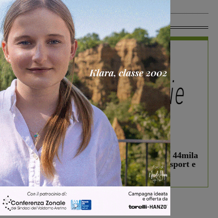
Cronaca
5 Agosto 2026
In Vetrina
In vetrina
3 Agosto 2026
Estra Notizie agosto: Smart Cities, oltre 44mila
studenti coinvolti, torna il bando per lo sport e
debutta il podcast Estrair