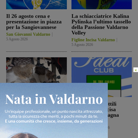
Il 26 agosto cena e
La schiacciatrice Kalina
presentazione in piazza
Pylinska l’ultimo tassello
per la Sangiovannese
della Passione Valdarno
Volley
San Giovanni Valdarno
5 Agosto 2026
Figline Incisa Valdarno
5 Agosto 2026
×
Ennesimo atto di
Con Stefano Sottili
violenza contro gli
l’Ideal Club Incisa
animali: a Montalto
chiude la campagna
gatto colpito da pallini.
acquisti
Enpa: “Atto
Calcio
5 Agosto 2026
ingiustificabile”