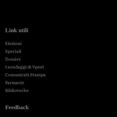
Html code here! Replace this with any non empty raw html
code and that's it.
Link utili
Elezioni
Speciali
Dossier
I sondaggi di Vpost
Comunicati Stampa
Farmacie
Biblioteche
Feedback