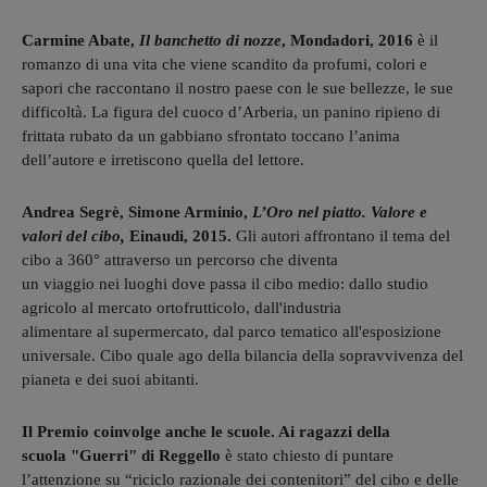
Carmine Abate,
Il banchetto di nozze
, Mondadori, 2016
è il
romanzo di una vita che viene scandito da profumi, colori e
sapori che raccontano il nostro paese con le sue bellezze, le sue
difficoltà. La figura del cuoco d’Arberia, un panino ripieno di
frittata rubato da un gabbiano sfrontato toccano l’anima
dell’autore e irretiscono quella del lettore.
Andrea Segrè, Simone Arminio,
L’Oro nel piatto. Valore e
valori del cibo,
Einaudi, 2015.
Gli autori affrontano il tema del
cibo a 360° attraverso un percorso che diventa
un viaggio nei luoghi dove passa il cibo medio: dallo studio
agricolo al mercato ortofrutticolo, dall'industria
alimentare al supermercato, dal parco tematico all'esposizione
universale. Cibo quale ago della bilancia della sopravvivenza del
pianeta e dei suoi abitanti.
Il Premio coinvolge anche le scuole. Ai ragazzi della
scuola "Guerri" di Reggello
è stato chiesto di puntare
l’attenzione su “riciclo razionale dei contenitori” del cibo e delle