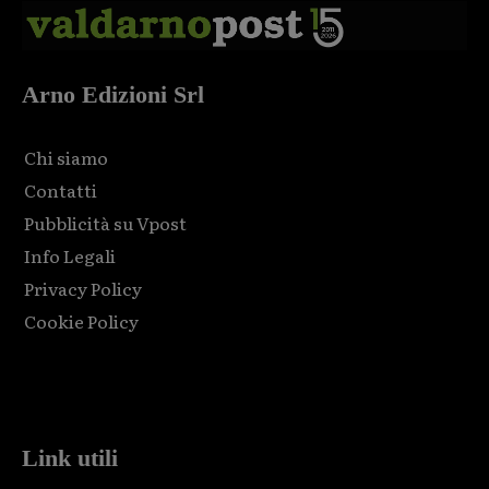
Arno Edizioni Srl
Chi siamo
Contatti
Pubblicità su Vpost
Info Legali
Privacy Policy
Cookie Policy
Html code here! Replace this with any non empty raw html
code and that's it.
Link utili