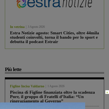
In vetrina
3 Agosto 2026
Estra Notizie agosto: Smart Cities, oltre 44mila
studenti coinvolti, torna il bando per lo sport e
debutta il podcast Estrair
Più lette
Figline Incisa Valdarno
1 Agosto 2026
Piscina di Figline finanziata oltre la scadenza
×
Pnrr, il gruppo di Fratelli d’Italia: “Un
ringraziamento al Governo”