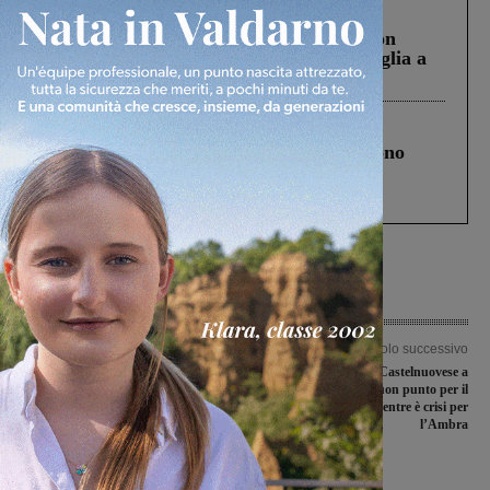
Cronaca
3 Agosto 2026
Scomparso da una struttura di Castiglion
Fiorentino l’uomo che aveva ucciso la figlia a
Levane nel 2020
Cronaca
4 Agosto 2026
Un anno fa la strage in A1 in cui morirono
Gianni, Giulia e Franco. Lo schianto, il
processo, lo stop ai sorpassi fra tir....
Articolo precedente
Articolo successivo
Altro guasto al 6604, la settimana
Arno Laterina e Castelnuovese a
inizia male per i pendolari valdarnesi
segno, un buon punto per il
Terranuova Traiana mentre è crisi per
l’Ambra
Ultime Notizie