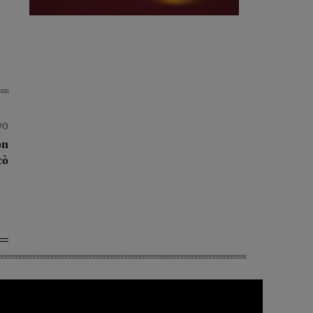
vo
on
cò