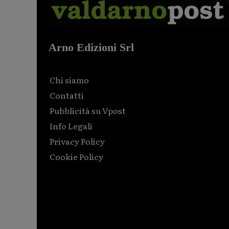
Arno Edizioni Srl
Chi siamo
Contatti
Pubblicità su Vpost
Info Legali
Privacy Policy
Cookie Policy
Html code here! Replace this with any non empty raw
html code and that's it.