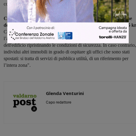
con gravi disagi per i residenti, soprattutto per gli anziani".
Casucci ricorda che, ad esempio, "per i prelievi o la riscossione
delle pensioni i cittadini devono spostarsi a Pergine che dista 5 
Con una mozione, perciò, chiedo alla Regione di sollecitare
l’amministrazione comunale ad effettuare la ristrutturazione
dell'edificio ripristinando le condizioni di sicurezza. In caso contrario,
individui altri immobili in grado di ospitare gli uffici che sono stati
spostati: si tratta di servizi di pubblica utilità, di un riferimento per
l’intera zona".
Glenda Venturini
Capo redattore