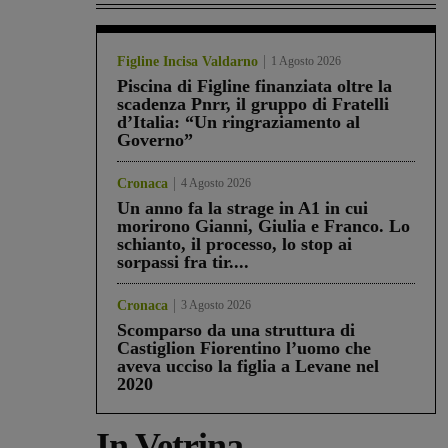
Figline Incisa Valdarno
1 Agosto 2026
Piscina di Figline finanziata oltre la
scadenza Pnrr, il gruppo di Fratelli
d’Italia: “Un ringraziamento al
Governo”
Cronaca
4 Agosto 2026
Un anno fa la strage in A1 in cui
morirono Gianni, Giulia e Franco. Lo
schianto, il processo, lo stop ai
sorpassi fra tir....
Cronaca
3 Agosto 2026
Scomparso da una struttura di
Castiglion Fiorentino l’uomo che
aveva ucciso la figlia a Levane nel
2020
In Vetrina