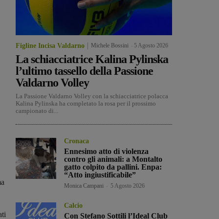
Figline Incisa Valdarno
Michele Bossini
-
5 Agosto 2026
La schiacciatrice Kalina Pylinska
l’ultimo tassello della Passione
Valdarno Volley
La Passione Valdarno Volley con la schiacciatrice polacca
Kalina Pylinska ha completato la rosa per il prossimo
campionato di...
Cronaca
Ennesimo atto di violenza
contro gli animali: a Montalto
gatto colpito da pallini. Enpa:
“Atto ingiustificabile”
ma
Monica Campani
-
5 Agosto 2026
Calcio
ati
Con Stefano Sottili l’Ideal Club