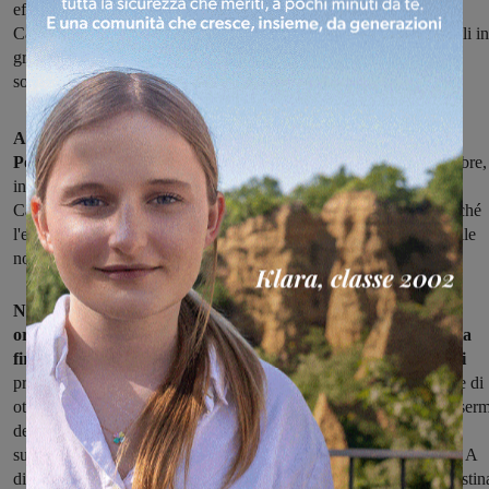
effettuare la ristrutturazione dell’edificio in cui si trovavano
Carabinieri, Poste e Asl. “In caso contrario, individui altri immobili in
grado di ospitare gli uffici che sono stati spostati. Gravi i disagi
soprattutto per gli anziani”
Arriva fino in Regione la questione della chiusura di servizi a
Ponticino, frazione del comune di Laterina e Pergine
. Da ottobre,
infatti, il paese ha perso contemporaneamente la caserma dei
Carabinieri, l'Ufficio Postale e lo sportello della Asl: e questo perché
l'edificio che li ospitava, di proprietà comunale, non rispondeva alle
norme di sicurezza.
Nei giorni scorsi il gruppo di opposizione Futuro comune ha
organizzato un'assemblea con i cittadini e avviato una raccolta
firme. E ora il consigliere regionale della Lega Marco Casucci
presenta una mozione al Consiglio Regionale. "Dallo scorso mese di
ottobre a Ponticino sono stati chiusi l’ufficio postale, l’Asl e la caser
dei Carabinieri perché l’edificio, di proprietà del comune, non ha
superato la verifica statica per quanto riguarda soprattutto il tetto. A
distanza di 4 mesi tali servizi essenziali non sono stati ancora ripristin