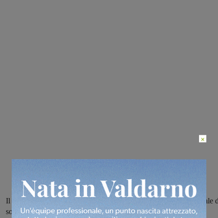
×
Il Consigliere regionale Marco Casucci chiede alla Giunta regionale d
sollecitare l’amministrazione comunale di Laterina Pergine ad