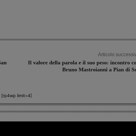
Share
Articolo successi
San
Il valore della parola e il suo peso: incontro c
Bruno Mastroianni a Pian di S
[rp4wp limit=4]