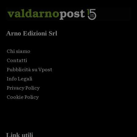
Arno Edizioni Srl
Chi siamo
Contatti
Pubblicità su Vpost
Info Legali
Privacy Policy
Cookie Policy
Html code here! Replace this with any non empty raw html
code and that's it.
Link utili