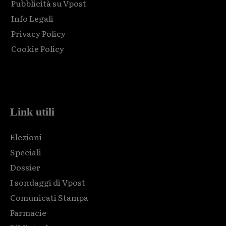
Pubblicità su Vpost
Info Legali
Privacy Policy
Cookie Policy
Html code here! Replace this with any non empty raw html
code and that's it.
Link utili
Elezioni
Speciali
Dossier
I sondaggi di Vpost
Comunicati Stampa
Farmacie