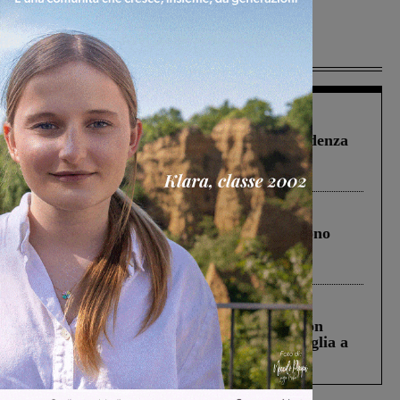
Più lette
Figline Incisa Valdarno
1 Agosto 2026
Piscina di Figline finanziata oltre la scadenza
Pnrr, il gruppo di Fratelli d’Italia: “Un
ringraziamento al Governo”
Cronaca
4 Agosto 2026
Un anno fa la strage in A1 in cui morirono
Gianni, Giulia e Franco. Lo schianto, il
processo, lo stop ai sorpassi fra tir....
Cronaca
3 Agosto 2026
Scomparso da una struttura di Castiglion
Fiorentino l’uomo che aveva ucciso la figlia a
Levane nel 2020