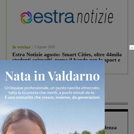
×
In vetrina
3 Agosto 2026
Estra Notizie agosto: Smart Cities, oltre 44mila
studenti coinvolti, torna il bando per lo sport e
debutta il podcast Estrair
Più lette
Figline Incisa Valdarno
1 Agosto 2026
Piscina di Figline finanziata oltre la scadenza
Pnrr, il gruppo di Fratelli d’Italia: “Un