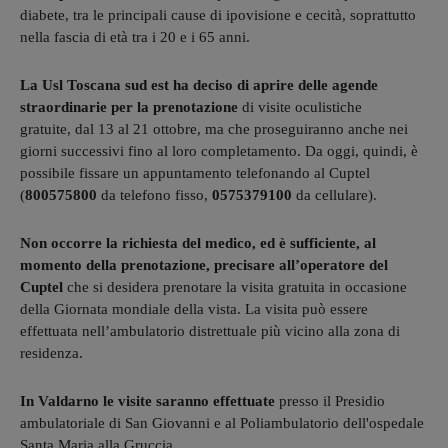
diabete, tra le principali cause di ipovisione e cecità, soprattutto
nella fascia di età tra i 20 e i 65 anni.
La Usl Toscana sud est ha deciso di aprire delle agende
straordinarie per la prenotazione
di visite oculistiche
gratuite, dal 13 al 21 ottobre, ma che proseguiranno anche nei
giorni successivi fino al loro completamento. Da oggi, quindi, è
possibile fissare un appuntamento telefonando al Cuptel
(
800575800
da telefono fisso,
0575379100
da cellulare).
Non occorre la richiesta del medico, ed è sufficiente, al
momento della prenotazione, precisare all’operatore del
Cuptel
che si desidera prenotare la visita gratuita in occasione
della Giornata mondiale della vista. La visita può essere
effettuata nell’ambulatorio distrettuale più vicino alla zona di
residenza.
In Valdarno le visite saranno effettuate
presso il Presidio
ambulatoriale di San Giovanni e al Poliambulatorio dell'ospedale
Santa Maria alla Gruccia.