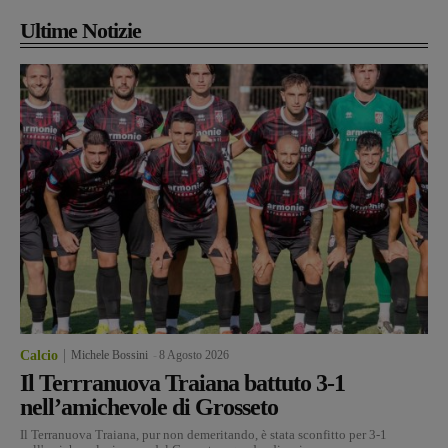
Ultime Notizie
Calcio
Michele Bossini
-
8 Agosto 2026
Il Terrranuova Traiana battuto 3-1
nell’amichevole di Grosseto
Il Terranuova Traiana, pur non demeritando, è stata sconfitto per 3-1