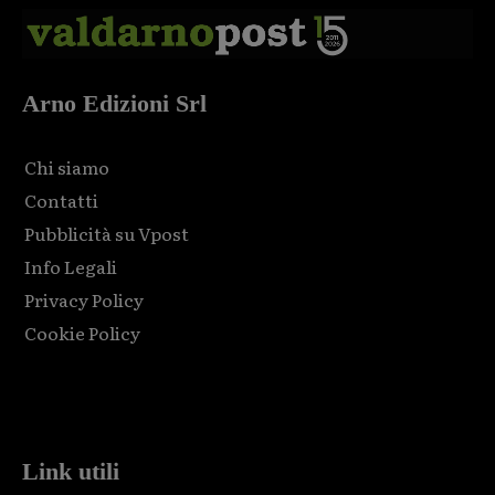
Arno Edizioni Srl
Chi siamo
Contatti
Pubblicità su Vpost
Info Legali
Privacy Policy
Cookie Policy
Html code here! Replace this with any non empty raw html
code and that's it.
Link utili