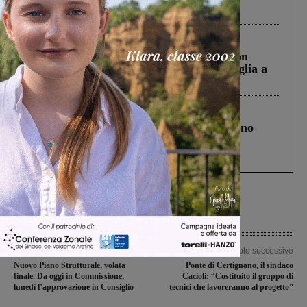
ringraziamento al Governo”
Cronaca
3 Agosto 2026
Scomparso da una struttura di Castiglion
Fiorentino l’uomo che aveva ucciso la figlia a
Levane nel 2020
Cronaca
4 Agosto 2026
Un anno fa la strage in A1 in cui morirono
Gianni, Giulia e Franco. Lo schianto, il
processo, lo stop ai sorpassi fra tir....
Articolo precedente
Articolo successivo
Nuovo Piano Strutturale, volata
Ponte di Certignano, il sindaco
finale. Da oggi in Commissione,
Cacioli: “Costituito il gruppo di
lunedì l’approvazione in Consiglio
tecnici che lavoreranno al progetto”