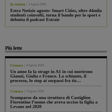
In vetrina
3 Agosto 2026
Estra Notizie agosto: Smart Cities, oltre 44mila
studenti coinvolti, torna il bando per lo sport e
debutta il podcast Estrair
Più lette
Cronaca
4 Agosto 2026
Un anno fa la strage in A1 in cui morirono
Gianni, Giulia e Franco. Lo schianto, il
processo, lo stop ai sorpassi fra tir....
Cronaca
3 Agosto 2026
Scomparso da una struttura di Castiglion
Fiorentino l’uomo che aveva ucciso la figlia a
Levane nel 2020