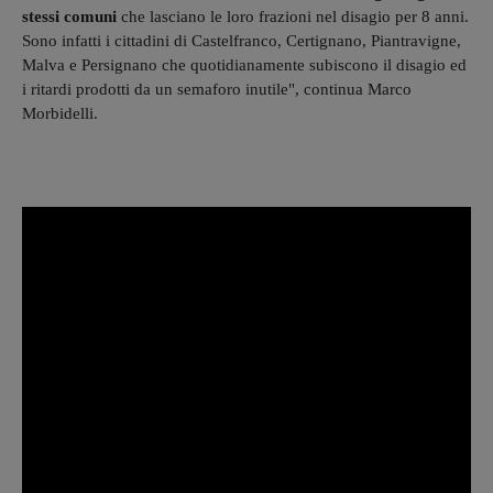
stessi comuni
che lasciano le loro frazioni nel disagio per 8 anni.
Sono infatti i cittadini di Castelfranco, Certignano, Piantravigne,
Malva e Persignano che quotidianamente subiscono il disagio ed
i ritardi prodotti da un semaforo inutile", continua Marco
Morbidelli.