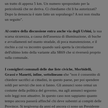
un tratto di appena 5 km. Un numero spropositato per la
pericolosità che ne deriva. Ci chiediamo chi li ha autorizzati?
Dopo la denuncia è stato fatto un sopraluogo? A noi non risulta
un seguito".
Al centro della discussione entra anche via degli Urbini,
la sua
scarsa sicurezza, a causa dell'assenza di illuminazione, di buche
e avvallamenti nel manto stradale, di poca manutenzione, e il
rischio a cui va incontro quando sarà aperta la circolazione
dell'ultimo lotto della variante alla SR69 che si riverserà proprio
sulla comunale.
I consiglieri comunali delle due liste civiche, Morbidelli,
Grassi e Manetti, infine, sottolineano c
he "non è consentito di
chiedere sacrifici ai cittadini, in questo paese, per poi spendere
soldi per servizi che non si fanno. Gli annunci sono ormai un
costume della politica del governo, ma agli annunci seguono
solo leggi non attuative. In questo caso non sappiamo quanto
tempo ancora passerà affinché chi deve subentri ai compiti delle
Province. Si tergiversa da anni ed ancora ci sono un Presidente