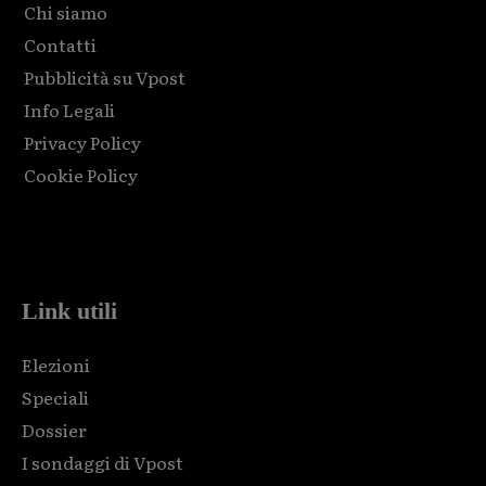
Chi siamo
Contatti
Pubblicità su Vpost
Info Legali
Privacy Policy
Cookie Policy
Html code here! Replace this with any non empty raw html
code and that's it.
Link utili
Elezioni
Speciali
Dossier
I sondaggi di Vpost