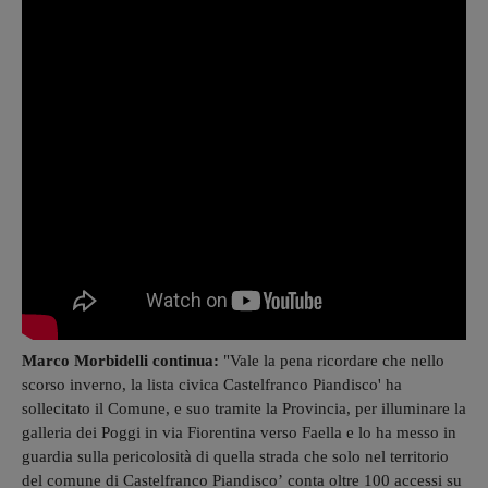
Marco Morbidelli continua:
"Vale la pena ricordare che nello
scorso inverno, la lista civica Castelfranco Piandisco' ha
sollecitato il Comune, e suo tramite la Provincia, per illuminare la
galleria dei Poggi in via Fiorentina verso Faella e lo ha messo in
guardia sulla pericolosità di quella strada che solo nel territorio
del comune di Castelfranco Piandisco’ conta oltre 100 accessi su