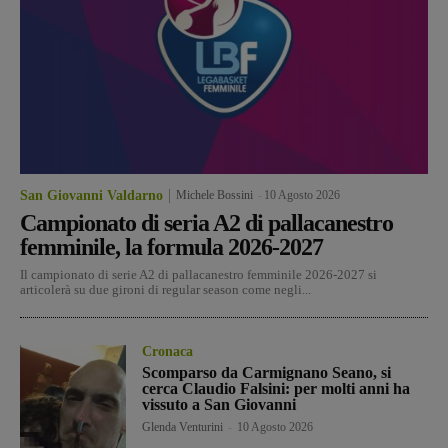
San Giovanni Valdarno
Michele Bossini
-
10 Agosto 2026
Campionato di seria A2 di pallacanestro
femminile, la formula 2026-2027
Il campionato di serie A2 di pallacanestro femminile 2026-2027 si
articolerà su due gironi di regular season come negli...
Cronaca
Scomparso da Carmignano Seano, si
cerca Claudio Falsini: per molti anni ha
vissuto a San Giovanni
Glenda Venturini
-
10 Agosto 2026