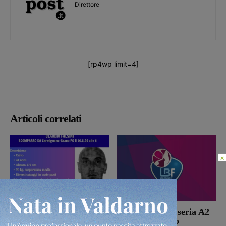
Direttore
[rp4wp limit=4]
Articoli correlati
×
Ritrovato Claudio
Campionato di seria A2
Falsini, portato in
di pallacanestro