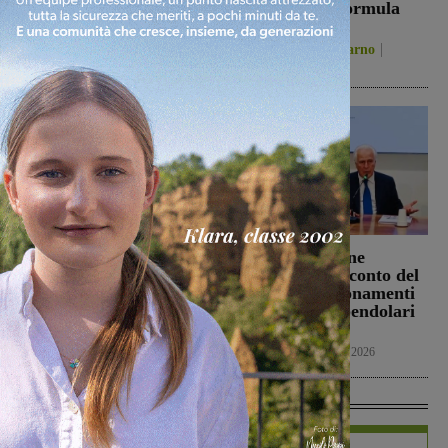
ospedale per
femminile, la formula
accertamenti
2026-2027
Cronaca
10 Agosto 2026
San Giovanni Valdarno
10 Agosto 2026
Scomparso da
Treni, la Regione
Carmignano Seano, si
annuncia uno sconto del
cerca Claudio Falsini:
50% sugli abbonamenti
per molti anni ha vissuto
di ottobre dei pendolari
a San Giovanni
toscani
Cronaca
10 Agosto 2026
Cronaca
10 Agosto 2026
In Vetrina