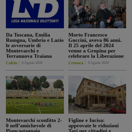
Da Toscana, Emilia
Morto Francesco
Romgna, Umbria e Lazio
Guccini, aveva 86 anni.
le avversarie di
Il 25 aprile del 2024
Montevarchi e
venne a Gropina per
Terranuova Traiana
celebrare la Liberazione
Calcio
6 Agosto 2026
Cronaca
6 Agosto 2026
Montevarchi sconfitto 2-
Figline e Incisa:
0 nell’amichevole di
approvate le riduzioni
Piancastagnaio
Tari per cittadini e