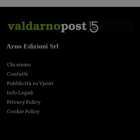
Arno Edizioni Srl
Chi siamo
Contatti
Pubblicità su Vpost
Info Legali
Privacy Policy
Cookie Policy
Html code here! Replace this with any non empty raw html
code and that's it.