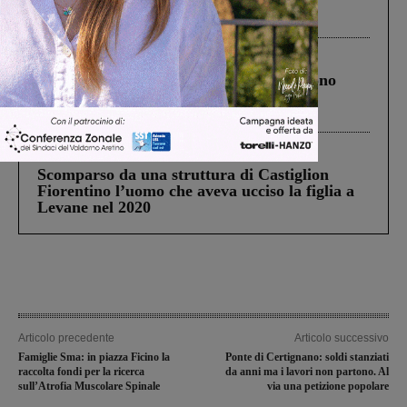
Pnrr, il gruppo di Fratelli d’Italia: “Un
ringraziamento al Governo”
Cronaca
4 Agosto 2026
Un anno fa la strage in A1 in cui morirono
Gianni, Giulia e Franco. Lo schianto, il
processo, lo stop ai sorpassi fra tir....
Cronaca
3 Agosto 2026
Scomparso da una struttura di Castiglion
Fiorentino l’uomo che aveva ucciso la figlia a
Levane nel 2020
Articolo precedente
Articolo successivo
Famiglie Sma: in piazza Ficino la
Ponte di Certignano: soldi stanziati
raccolta fondi per la ricerca
da anni ma i lavori non partono. Al
sull’Atrofia Muscolare Spinale
via una petizione popolare