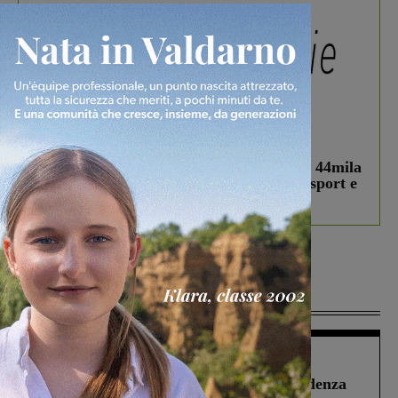
In vetrina
3 Agosto 2026
Estra Notizie agosto: Smart Cities, oltre 44mila
studenti coinvolti, torna il bando per lo sport e
debutta il podcast Estrair
Più lette
Figline Incisa Valdarno
1 Agosto 2026
Piscina di Figline finanziata oltre la scadenza