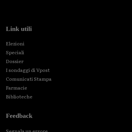
Html code here! Replace this with any non empty raw html
code and that's it.
Link utili
Elezioni
Speciali
Dossier
I sondaggi di Vpost
Comunicati Stampa
Farmacie
Biblioteche
Feedback
Segnala un errore