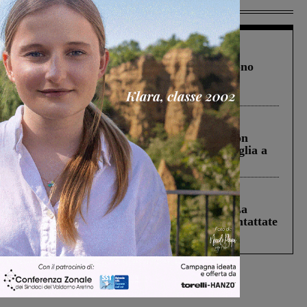
Più lette
Cronaca
4 Agosto 2026
Un anno fa la strage in A1 in cui morirono
Gianni, Giulia e Franco. Lo schianto, il
processo, lo stop ai sorpassi fra tir....
Cronaca
3 Agosto 2026
Scomparso da una struttura di Castiglion
Fiorentino l’uomo che aveva ucciso la figlia a
Levane nel 2020
Cronaca
5 Agosto 2026
Continuano le ricerche di Miah Billal. La
Prefettura: “In caso di avvistamento contattate
il 112”