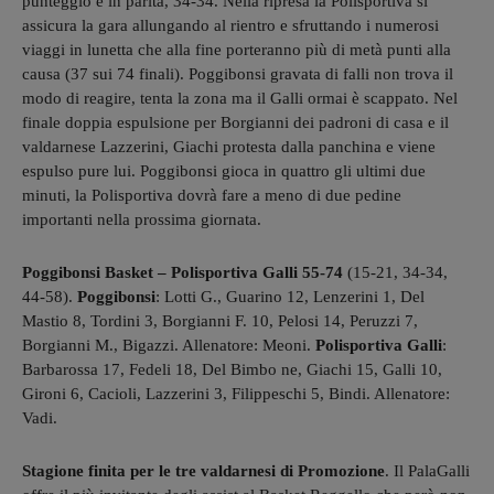
punteggio è in parità, 34-34. Nella ripresa la Polisportiva si
assicura la gara allungando al rientro e sfruttando i numerosi
viaggi in lunetta che alla fine porteranno più di metà punti alla
causa (37 sui 74 finali). Poggibonsi gravata di falli non trova il
modo di reagire, tenta la zona ma il Galli ormai è scappato. Nel
finale doppia espulsione per Borgianni dei padroni di casa e il
valdarnese Lazzerini, Giachi protesta dalla panchina e viene
espulso pure lui. Poggibonsi gioca in quattro gli ultimi due
minuti, la Polisportiva dovrà fare a meno di due pedine
importanti nella prossima giornata.
Poggibonsi Basket – Polisportiva Galli 55-74
(15-21, 34-34,
44-58).
Poggibonsi
: Lotti G., Guarino 12, Lenzerini 1, Del
Mastio 8, Tordini 3, Borgianni F. 10, Pelosi 14, Peruzzi 7,
Borgianni M., Bigazzi. Allenatore: Meoni.
Polisportiva Galli
:
Barbarossa 17, Fedeli 18, Del Bimbo ne, Giachi 15, Galli 10,
Gironi 6, Cacioli, Lazzerini 3, Filippeschi 5, Bindi. Allenatore:
Vadi.
Stagione finita per le tre valdarnesi di Promozione
. Il PalaGalli