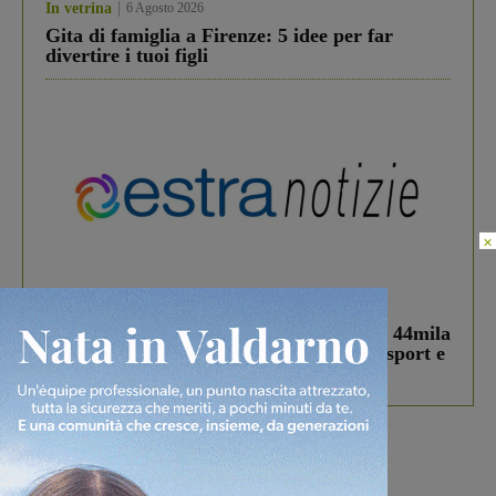
In vetrina
6 Agosto 2026
Gita di famiglia a Firenze: 5 idee per far
divertire i tuoi figli
×
In vetrina
3 Agosto 2026
Estra Notizie agosto: Smart Cities, oltre 44mila
studenti coinvolti, torna il bando per lo sport e
debutta il podcast Estrair