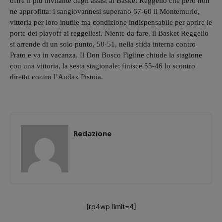
offre il più invitante degli assist al Basket Reggello che però non
ne approfitta: i sangiovannesi superano 67-60 il Montemurlo,
vittoria per loro inutile ma condizione indispensabile per aprire le
porte dei playoff ai reggellesi. Niente da fare, il Basket Reggello
si arrende di un solo punto, 50-51, nella sfida interna contro
Prato e va in vacanza. Il Don Bosco Figline chiude la stagione
con una vittoria, la sesta stagionale: finisce 55-46 lo scontro
diretto contro l’Audax Pistoia.
Redazione
[rp4wp limit=4]