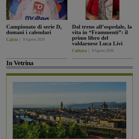
Campionato di serie D,
Dal treno all’ospedale, la
domani i calendari
vita in “Frammenti”: il
primo libro del
Calcio
9 Agosto 2026
valdarnese Luca Livi
Cultura
9 Agosto 2026
In Vetrina