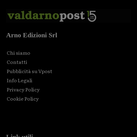
Arno Edizioni Srl
Chi siamo
Contatti
Pubblicità su Vpost
Info Legali
Privacy Policy
Cookie Policy
Html code here! Replace this with any non empty raw html
code and that's it.
Link utili