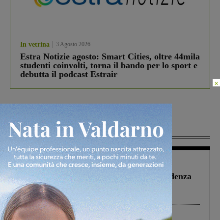
In vetrina
3 Agosto 2026
Estra Notizie agosto: Smart Cities, oltre 44mila
studenti coinvolti, torna il bando per lo sport e
debutta il podcast Estrair
×
Più lette
Figline Incisa Valdarno
1 Agosto 2026
Piscina di Figline finanziata oltre la scadenza
Pnrr, il gruppo di Fratelli d’Italia: “Un
ringraziamento al Governo”
Cronaca
4 Agosto 2026