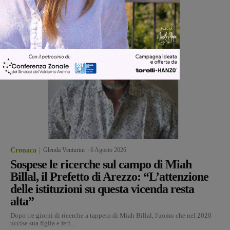
Cronaca
Glenda Venturini
-
6 Agosto 2026
Sospese le ricerche sul campo di Miah
Billal, il Prefetto di Arezzo: “L’attenzione
delle istituzioni su questa vicenda resta
alta”
Dopo tre giorni di ricerche a tappeto di Miah Billal, l'uomo che nel 2020
uccise sua figlia e ferì...