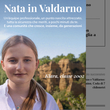
Un anno fa la strage in A1 in cui morirono
Gianni, Giulia e Franco. Lo schianto, il
processo, lo stop ai sorpassi fra tir....
Cronaca
3 Agosto 2026
Scomparso da una struttura di Castiglion
Fiorentino l’uomo che aveva ucciso la figlia a
Levane nel 2020
Articolo precedente
Articolo successivo
San Giovanni, presunte multe e link
Incidente tra Arezzo e Valdarno:
sospetti: il Comune mette in guardia i
coinvolti due camion. Coda di 7
cittadini
chilometri
Ultime Notizie