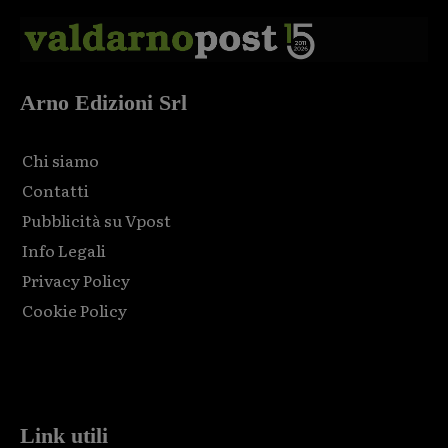
Arno Edizioni Srl
Chi siamo
Contatti
Pubblicità su Vpost
Info Legali
Privacy Policy
Cookie Policy
Html code here! Replace this with any non empty raw html
code and that's it.
Link utili