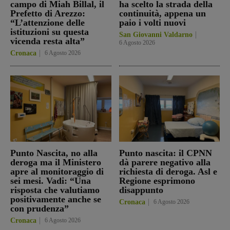
campo di Miah Billal, il
ha scelto la strada della
Prefetto di Arezzo:
continuità, appena un
“L’attenzione delle
paio i volti nuovi
istituzioni su questa
San Giovanni Valdarno
vicenda resta alta”
6 Agosto 2026
Cronaca
6 Agosto 2026
Punto Nascita, no alla
Punto nascita: il CPNN
deroga ma il Ministero
dà parere negativo alla
apre al monitoraggio di
richiesta di deroga. Asl e
sei mesi. Vadi: “Una
Regione esprimono
risposta che valutiamo
disappunto
positivamente anche se
Cronaca
6 Agosto 2026
con prudenza”
Cronaca
6 Agosto 2026