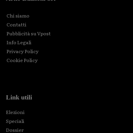
Chi siamo
Contatti
Pubblicità su Vpost
Info Legali
Privacy Policy
Cookie Policy
Html code here! Replace this with any non empty raw html
code and that's it.
Link utili
Elezioni
Speciali
Dossier