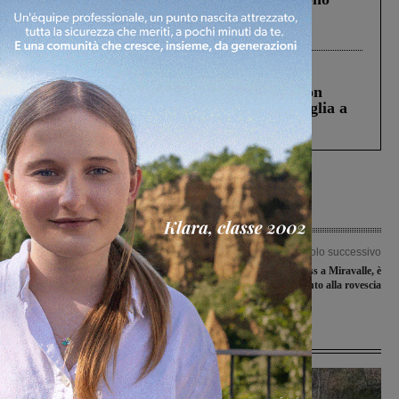
Gianni, Giulia e Franco. Lo schianto, il
processo, lo stop ai sorpassi fra tir....
Cronaca
3 Agosto 2026
Scomparso da una struttura di Castiglion
Fiorentino l’uomo che aveva ucciso la figlia a
Levane nel 2020
Articolo precedente
Articolo successivo
La Fides Montevarchi affidata a
Mondiale di motocross a Miravalle, è
coach Michele Pavese
conto alla rovescia
Ultime Notizie