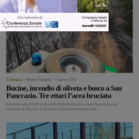
Cronaca
Monica Campani
-
7 Agosto 2026
Bucine, incendio di oliveta e bosco a San
Pancrazio. Tre ettari l’area bruciata
Incendio alle 16.00 in località Villa Rubeschi, a San Pancrazio, nel
Comune di Bucine. L'incendio, che ha interessato una...