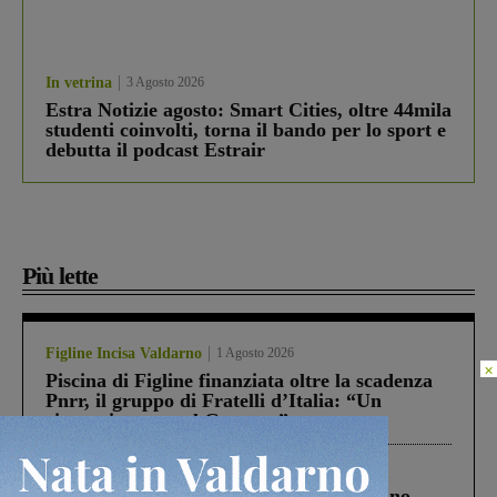
In vetrina
3 Agosto 2026
Estra Notizie agosto: Smart Cities, oltre 44mila
studenti coinvolti, torna il bando per lo sport e
debutta il podcast Estrair
Più lette
Figline Incisa Valdarno
1 Agosto 2026
×
Piscina di Figline finanziata oltre la scadenza
Pnrr, il gruppo di Fratelli d’Italia: “Un
ringraziamento al Governo”
Cronaca
4 Agosto 2026
Un anno fa la strage in A1 in cui morirono