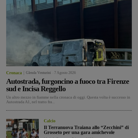
Cronaca
Glenda Venturini
-
7 Agosto 2026
Autostrada, furgoncino a fuoco tra Firenze
sud e Incisa Reggello
Un altro mezzo in fiamme nella cronaca di oggi. Questa volta è successo in
Autostrada A1, nel tratto fra...
Calcio
Il Terranuova Traiana allo “Zecchini” di
Grosseto per una gara amichevole