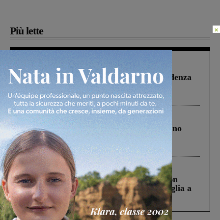
Più lette
×
Figline Incisa Valdarno
1 Agosto 2026
Piscina di Figline finanziata oltre la scadenza
Pnrr, il gruppo di Fratelli d’Italia: “Un
ringraziamento al Governo”
Cronaca
4 Agosto 2026
Un anno fa la strage in A1 in cui morirono
Gianni, Giulia e Franco. Lo schianto, il
processo, lo stop ai sorpassi fra tir....
Cronaca
3 Agosto 2026
Scomparso da una struttura di Castiglion
Fiorentino l’uomo che aveva ucciso la figlia a
Levane nel 2020