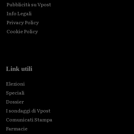
Pubblicità su Vpost
Info Legali
Privacy Policy
Cookie Policy
Html code here! Replace this with any non empty raw html
code and that's it.
Link utili
Elezioni
Speciali
Dossier
I sondaggi di Vpost
Comunicati Stampa
Farmacie