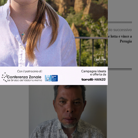
Articolo precedente
Articolo successivo
Ancora rifiuti ammassati fuori dai
Valdarno Insieme lotta e vince a
cassonetti, scene di degrado
Perugia
quotidiano
Ultime Notizie