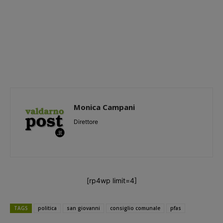
Monica Campani
Direttore
[rp4wp limit=4]
TAGS
politica
san giovanni
consiglio comunale
pfas