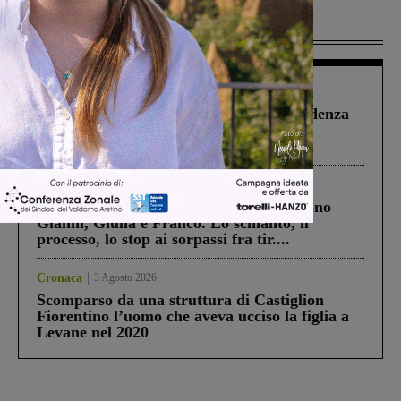
Più lette
Figline Incisa Valdarno
1 Agosto 2026
Piscina di Figline finanziata oltre la scadenza
Pnrr, il gruppo di Fratelli d’Italia: “Un
ringraziamento al Governo”
Cronaca
4 Agosto 2026
Un anno fa la strage in A1 in cui morirono
Gianni, Giulia e Franco. Lo schianto, il
processo, lo stop ai sorpassi fra tir....
Cronaca
3 Agosto 2026
Scomparso da una struttura di Castiglion
Fiorentino l’uomo che aveva ucciso la figlia a
Levane nel 2020