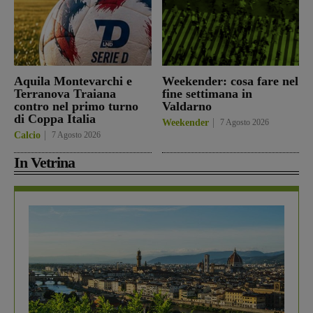
Aquila Montevarchi e
Weekender: cosa fare nel
Terranova Traiana
fine settimana in
contro nel primo turno
Valdarno
di Coppa Italia
Weekender
7 Agosto 2026
Calcio
7 Agosto 2026
In Vetrina