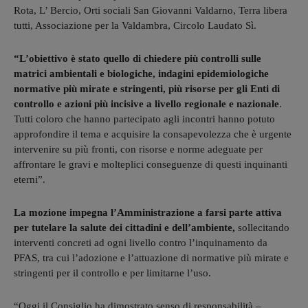
Rota, L’ Bercio, Orti sociali San Giovanni Valdarno, Terra libera
tutti, Associazione per la Valdambra, Circolo Laudato Sì.
“L’obiettivo è stato quello di chiedere più controlli sulle
matrici ambientali e biologiche, indagini epidemiologiche
normative più mirate e stringenti, più risorse per gli Enti di
controllo e azioni più incisive a livello regionale e nazionale
.
Tutti coloro che hanno partecipato agli incontri hanno potuto
approfondire il tema e acquisire la consapevolezza che è urgente
intervenire su più fronti, con risorse e norme adeguate per
affrontare le gravi e molteplici conseguenze di questi inquinanti
eterni”.
La mozione impegna l’Amministrazione a farsi parte attiva
per tutelare la salute dei cittadini e dell’ambiente,
sollecitando
interventi concreti ad ogni livello contro l’inquinamento da
PFAS, tra cui l’adozione e l’attuazione di normative più mirate e
stringenti per il controllo e per limitarne l’uso.
“Oggi il Consiglio ha dimostrato senso di responsabilità –