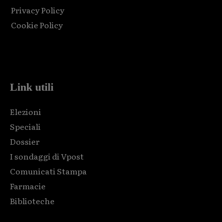
Privacy Policy
Cookie Policy
Html code here! Replace this with any non empty raw html
code and that's it.
Link utili
Elezioni
Speciali
Dossier
I sondaggi di Vpost
Comunicati Stampa
Farmacie
Biblioteche