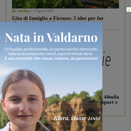
×
In vetrina
6 Agosto 2026
Gita di famiglia a Firenze: 5 idee per far
divertire i tuoi figli
In vetrina
3 Agosto 2026
Estra Notizie agosto: Smart Cities, oltre 44mila
studenti coinvolti, torna il bando per lo sport e
debutta il podcast Estrair