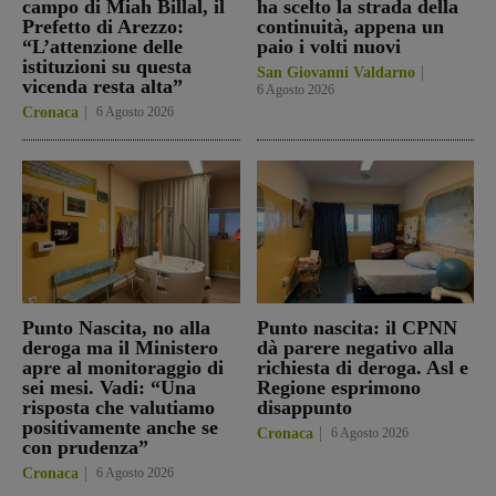
campo di Miah Billal, il
ha scelto la strada della
Prefetto di Arezzo:
continuità, appena un
“L’attenzione delle
paio i volti nuovi
istituzioni su questa
San Giovanni Valdarno
vicenda resta alta”
6 Agosto 2026
Cronaca
6 Agosto 2026
Punto Nascita, no alla
Punto nascita: il CPNN
deroga ma il Ministero
dà parere negativo alla
apre al monitoraggio di
richiesta di deroga. Asl e
sei mesi. Vadi: “Una
Regione esprimono
risposta che valutiamo
disappunto
positivamente anche se
Cronaca
6 Agosto 2026
con prudenza”
Cronaca
6 Agosto 2026