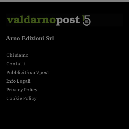
Arno Edizioni Srl
Chi siamo
Contatti
Pubblicità su Vpost
Info Legali
Privacy Policy
Cookie Policy
Html code here! Replace this with any non empty raw html
code and that's it.