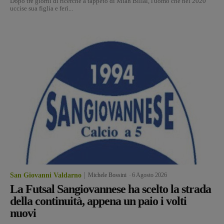
Dopo tre giorni di ricerche a tappeto di Miah Billal, l'uomo che nel 2020
uccise sua figlia e ferì...
San Giovanni Valdarno
Michele Bossini
-
6 Agosto 2026
La Futsal Sangiovannese ha scelto la strada
della continuità, appena un paio i volti
nuovi