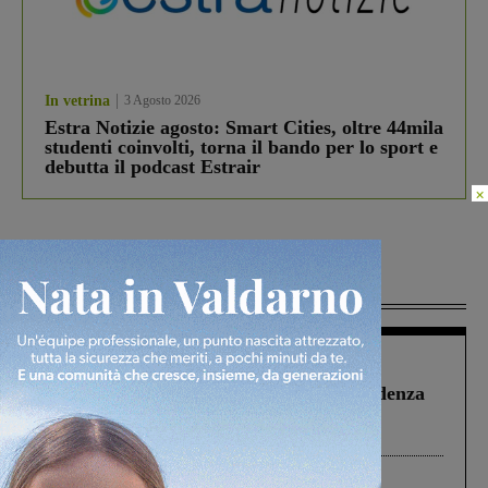
In vetrina
3 Agosto 2026
Estra Notizie agosto: Smart Cities, oltre 44mila
studenti coinvolti, torna il bando per lo sport e
debutta il podcast Estrair
×
Più lette
Figline Incisa Valdarno
1 Agosto 2026
Piscina di Figline finanziata oltre la scadenza
Pnrr, il gruppo di Fratelli d’Italia: “Un
ringraziamento al Governo”
Cronaca
4 Agosto 2026