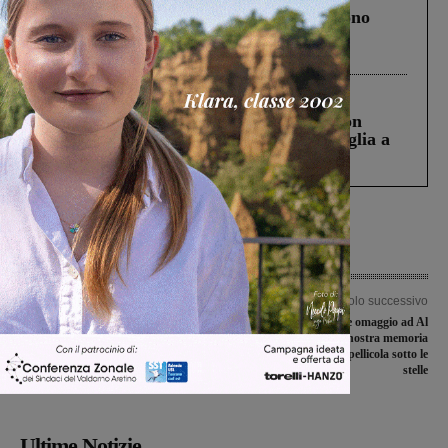
Un anno fa la strage in A1 in cui morirono
Gianni, Giulia e Franco. Lo schianto, il
processo, lo stop ai sorpassi fra tir....
Cronaca
3 Agosto 2026
Scomparso da una struttura di Castiglion
Fiorentino l’uomo che aveva ucciso la figlia a
Levane nel 2020
Articolo precedente
Articolo successivo
PFAS: il Consiglio comunale di San
San Giovanni rende omaggio ad Al
Giovanni approva all’unanimità la
Pacino: torna “La nostra memoria
mozione. I Comitati: “Un passo
inquieta”, il cinema in pellicola sotto le
significativo per la salute del
stelle
Valdarno”
Ultime Notizie