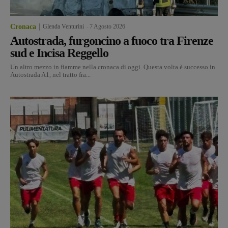
Cronaca
Glenda Venturini
-
7 Agosto 2026
Autostrada, furgoncino a fuoco tra Firenze
sud e Incisa Reggello
Un altro mezzo in fiamme nella cronaca di oggi. Questa volta è successo in
Autostrada A1, nel tratto fra...