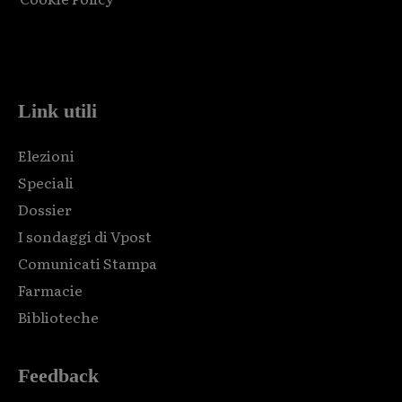
Html code here! Replace this with any non empty raw html
code and that's it.
Link utili
Elezioni
Speciali
Dossier
I sondaggi di Vpost
Comunicati Stampa
Farmacie
Biblioteche
Feedback