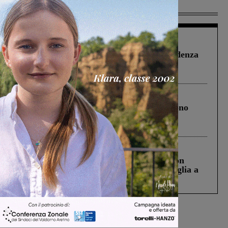
Più lette
Figline Incisa Valdarno
1 Agosto 2026
Piscina di Figline finanziata oltre la scadenza
Pnrr, il gruppo di Fratelli d’Italia: “Un
ringraziamento al Governo”
Cronaca
4 Agosto 2026
Un anno fa la strage in A1 in cui morirono
Gianni, Giulia e Franco. Lo schianto, il
processo, lo stop ai sorpassi fra tir....
Cronaca
3 Agosto 2026
Scomparso da una struttura di Castiglion
Fiorentino l’uomo che aveva ucciso la figlia a
Levane nel 2020