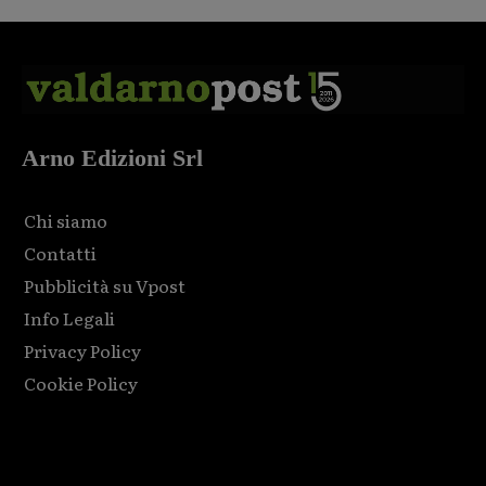
Arno Edizioni Srl
Chi siamo
Contatti
Pubblicità su Vpost
Info Legali
Privacy Policy
Cookie Policy
Html code here! Replace this with any non empty raw html
code and that's it.