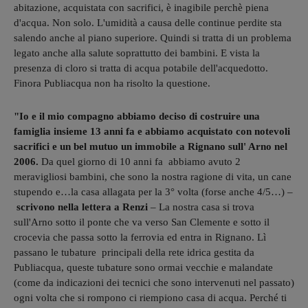
abitazione, acquistata con sacrifici, è inagibile perchè piena
d'acqua. Non solo. L'umidità a causa delle continue perdite sta
salendo anche al piano superiore. Quindi si tratta di un problema
legato anche alla salute soprattutto dei bambini. E vista la
presenza di cloro si tratta di acqua potabile dell'acquedotto.
Finora Publiacqua non ha risolto la questione.
"Io e il mio compagno abbiamo deciso di costruire una
famiglia insieme 13 anni fa e abbiamo acquistato con notevoli
sacrifici e un bel mutuo un immobile a Rignano sull' Arno nel
2006.
Da quel giorno di 10 anni fa abbiamo avuto 2
meravigliosi bambini, che sono la nostra ragione di vita, un cane
stupendo e…la casa allagata per la 3° volta (forse anche 4/5…) –
scrivono nella lettera a Renzi
– La nostra casa si trova
sull'Arno sotto il ponte che va verso San Clemente e sotto il
crocevia che passa sotto la ferrovia ed entra in Rignano. Lì
passano le tubature principali della rete idrica gestita da
Publiacqua, queste tubature sono ormai vecchie e malandate
(come da indicazioni dei tecnici che sono intervenuti nel passato)
ogni volta che si rompono ci riempiono casa di acqua. Perché ti