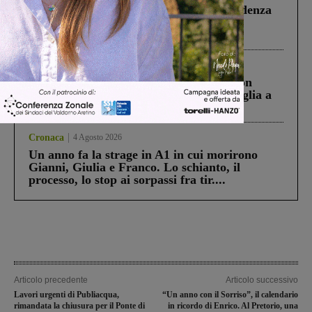
Piscina di Figline finanziata oltre la scadenza
Pnrr, il gruppo di Fratelli d’Italia: “Un
ringraziamento al Governo”
Cronaca
3 Agosto 2026
Scomparso da una struttura di Castiglion
Fiorentino l’uomo che aveva ucciso la figlia a
Levane nel 2020
Cronaca
4 Agosto 2026
Un anno fa la strage in A1 in cui morirono
Gianni, Giulia e Franco. Lo schianto, il
processo, lo stop ai sorpassi fra tir....
Articolo precedente
Articolo successivo
Lavori urgenti di Publiacqua,
“Un anno con il Sorriso”, il calendario
rimandata la chiusura per il Ponte di
in ricordo di Enrico. Al Pretorio, una