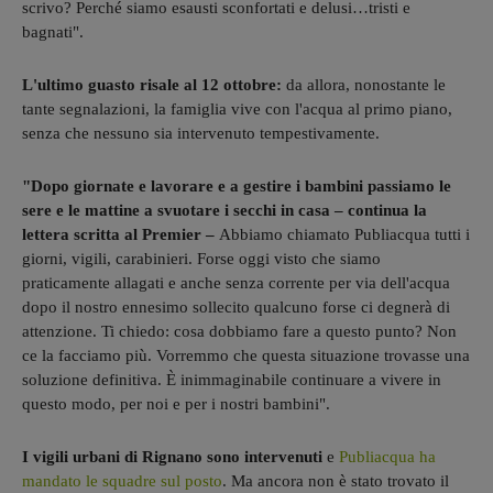
scrivo? Perché siamo esausti sconfortati e delusi…tristi e
bagnati".
L'ultimo guasto risale al 12 ottobre:
da allora, nonostante le
tante segnalazioni, la famiglia vive con l'acqua al primo piano,
senza che nessuno sia intervenuto tempestivamente.
"Dopo giornate e lavorare e a gestire i bambini passiamo le
sere e le mattine a svuotare i secchi in casa – continua la
lettera scritta al Premier –
Abbiamo chiamato Publiacqua tutti i
giorni, vigili, carabinieri. Forse oggi visto che siamo
praticamente allagati e anche senza corrente per via dell'acqua
dopo il nostro ennesimo sollecito qualcuno forse ci degnerà di
attenzione. Ti chiedo: cosa dobbiamo fare a questo punto? Non
ce la facciamo più. Vorremmo che questa situazione trovasse una
soluzione definitiva. È inimmaginabile continuare a vivere in
questo modo, per noi e per i nostri bambini".
I vigili urbani di Rignano sono intervenuti
e
Publiacqua ha
mandato le squadre sul posto
. Ma ancora non è stato trovato il