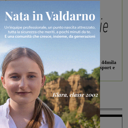
In vetrina
3 Agosto 2026
Estra Notizie agosto: Smart Cities, oltre 44mila
studenti coinvolti, torna il bando per lo sport e
debutta il podcast Estrair
Più lette
Figline Incisa Valdarno
1 Agosto 2026