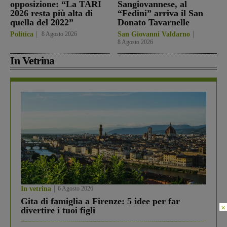
opposizione: “La TARI
Sangiovannese, al
2026 resta più alta di
“Fedini” arriva il San
quella del 2022”
Donato Tavarnelle
Politica
8 Agosto 2026
San Giovanni Valdarno
8 Agosto 2026
In Vetrina
In vetrina
6 Agosto 2026
Gita di famiglia a Firenze: 5 idee per far
×
divertire i tuoi figli