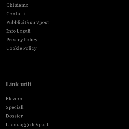
Chi siamo
Contatti
Pubblicità su Vpost
Info Legali
Privacy Policy
Cookie Policy
Html code here! Replace this with any non empty raw html
code and that's it.
Link utili
Elezioni
Speciali
Dossier
I sondaggi di Vpost