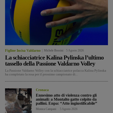
Figline Incisa Valdarno
Michele Bossini
-
5 Agosto 2026
La schiacciatrice Kalina Pylinska l’ultimo
tassello della Passione Valdarno Volley
La Passione Valdarno Volley con la schiacciatrice polacca Kalina Pylinska
ha completato la rosa per il prossimo campionato di...
Cronaca
Ennesimo atto di violenza contro gli
animali: a Montalto gatto colpito da
pallini. Enpa: “Atto ingiustificabile”
Monica Campani
-
5 Agosto 2026