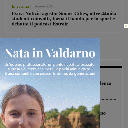
In vetrina
3 Agosto 2026
Estra Notizie agosto: Smart Cities, oltre 44mila
studenti coinvolti, torna il bando per lo sport e
debutta il podcast Estrair
×
Più lette
Figline Incisa Valdarno
1 Agosto 2026
Piscina di Figline finanziata oltre la scadenza
Pnrr, il gruppo di Fratelli d’Italia: “Un
ringraziamento al Governo”
Cronaca
4 Agosto 2026
Un anno fa la strage in A1 in cui morirono
Gianni, Giulia e Franco. Lo schianto, il
processo, lo stop ai sorpassi fra tir....