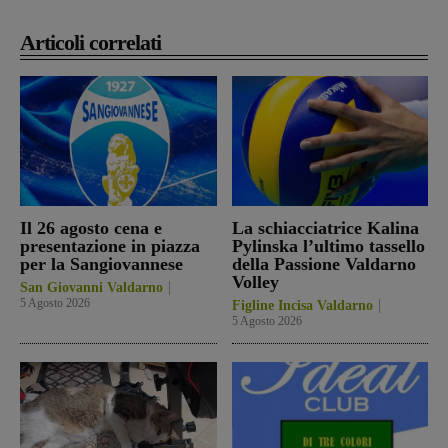
Articoli correlati
Il 26 agosto cena e
La schiacciatrice Kalina
presentazione in piazza
Pylinska l’ultimo tassello
per la Sangiovannese
della Passione Valdarno
Volley
San Giovanni Valdarno
5 Agosto 2026
Figline Incisa Valdarno
5 Agosto 2026