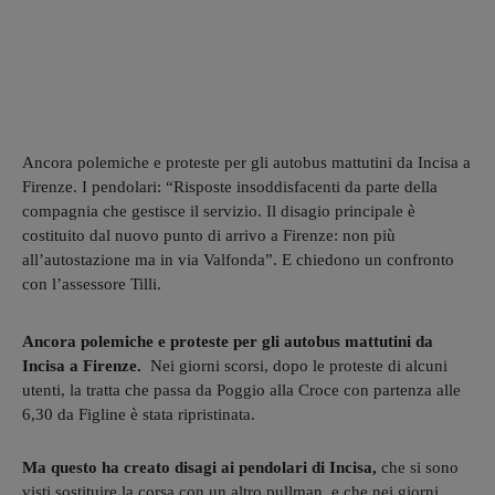
Ancora polemiche e proteste per gli autobus mattutini da Incisa a
Firenze. I pendolari: “Risposte insoddisfacenti da parte della
compagnia che gestisce il servizio. Il disagio principale è
costituito dal nuovo punto di arrivo a Firenze: non più
all’autostazione ma in via Valfonda”. E chiedono un confronto
con l’assessore Tilli.
Ancora polemiche e proteste per gli autobus mattutini da
Incisa a Firenze.
Nei giorni scorsi, dopo le proteste di alcuni
utenti, la tratta che passa da Poggio alla Croce con partenza alle
6,30 da Figline è stata ripristinata.
Ma questo ha creato disagi ai pendolari di Incisa,
che si sono
visti sostituire la corsa con un altro pullman, e che nei giorni