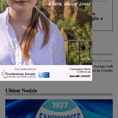
Cronaca
3 Agosto 2026
Scomparso da una struttura di Castiglion
Fiorentino l’uomo che aveva ucciso la figlia a
Levane nel 2020
Articolo precedente
Articolo successivo
L’Arno Laterina travolge la
Tutto facile per la Synergy. Galli
Sangiustinese, sconfitte anche Resco
Terranuova sconfitto da Certaldo
Reggello e Castelnuovese
Ultime Notizie