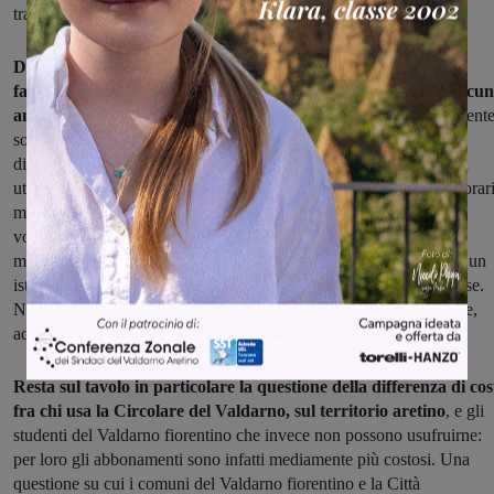
tratte o orari di servizio.
Dagli studenti valdarnesi arrivano però alcuni rilievi, di cui si
fanno portavoce Aniello Squillante e Chiara Guzzo, che da alcun
anni seguono le vicende del TPL:
“La cosa che ci preme verament
sollecitare alla Regione Toscana è sempre la differenza tariffaria a
discapito degli abbonati divisi per fasce chilometriche rispetto agli
utenti a tariffazione oraria o MIV , per un servizio più limitato in orar
mezzi per le zone non coperte, per non parlare del raffronto, se
vogliamo, tra urbano ed extraurbano, pensando che la città
metropolitana è vasta, a parità di chilometri percorsi per recarsi in un
istituto, uno studente in provincia spende il doppio e ha meno corse.
Non ci sembra più giusto, essendo ora subentrato un unico gestore,
adottare tariffe differenti per zone”.
Resta sul tavolo in particolare la questione della differenza di cos
fra chi usa la Circolare del Valdarno, sul territorio aretino
, e gli
studenti del Valdarno fiorentino che invece non possono usufruirne:
per loro gli abbonamenti sono infatti mediamente più costosi. Una
questione su cui i comuni del Valdarno fiorentino e la Città