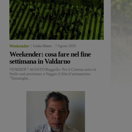
Weekender
Giulia Mauro
-
7 Agosto 2026
Weekender: cosa fare nel fine
settimana in Valdarno
VENERDÌ 7 AGOSTO Reggello- Per il Cinema sotto le
Stelle sarà proiettato a Vaggio il film d’animazione
“Tartarughe...