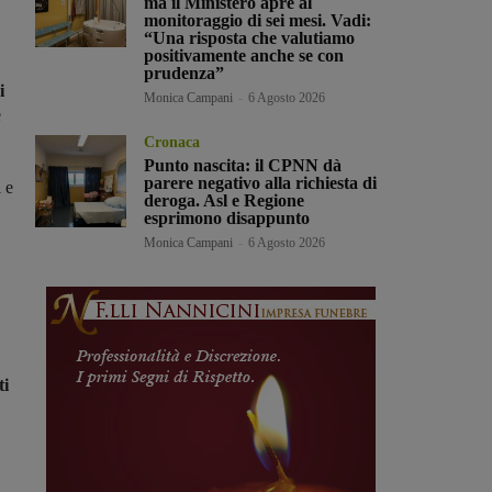
ma il Ministero apre al
monitoraggio di sei mesi. Vadi:
“Una risposta che valutiamo
positivamente anche se con
prudenza”
i
Monica Campani
-
6 Agosto 2026
e
Cronaca
Punto nascita: il CPNN dà
parere negativo alla richiesta di
i e
deroga. Asl e Regione
esprimono disappunto
Monica Campani
-
6 Agosto 2026
ti