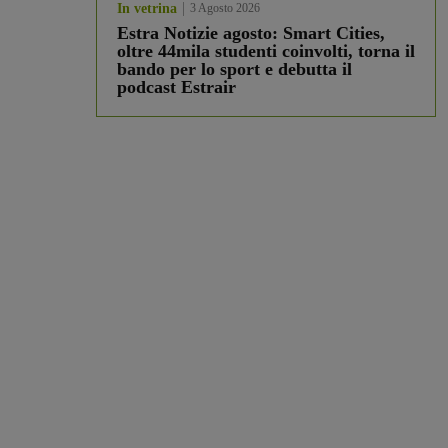
In vetrina
3 Agosto 2026
Estra Notizie agosto: Smart Cities,
oltre 44mila studenti coinvolti, torna il
bando per lo sport e debutta il
podcast Estrair