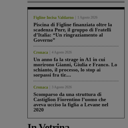
Figline Incisa Valdarno
1 Agosto 2026
Piscina di Figline finanziata oltre la
scadenza Pnrr, il gruppo di Fratelli
d’Italia: “Un ringraziamento al
Governo”
Cronaca
4 Agosto 2026
Un anno fa la strage in A1 in cui
morirono Gianni, Giulia e Franco. Lo
schianto, il processo, lo stop ai
sorpassi fra tir....
Cronaca
3 Agosto 2026
Scomparso da una struttura di
Castiglion Fiorentino l’uomo che
aveva ucciso la figlia a Levane nel
2020
In Vetrina