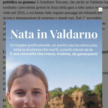
pubblico su gomma:
è Autolinee Toscane, che anche in Valdarno ha
sostituito i precedenti gestori in forza della gara a lotto unico regional
×
vinta nel 2016, a cui hanno fatto seguito passaggi nei tribunali per
ricorsi e impugnazioni di sentenze e ritardi vari. Dal 1° novembre
2021, infine, il passaggio è effettivo: Autolinee Toscane ha ereditato
oltre 5mila dipendenti (inoltre un centinaio di autisti in più vengono
assunti in questi mesi) e circa 2.600 autobus (altri 62 sono stati
noleggiati per garantire il pieno servizio fin da subito).
I primi giorni del nuovo gestore sono passati senza grossi intoppi
con l’unica eccezione relativa alla registrazione sul sito
https://www.at-bus.it/it/
,
necessaria per acquistare i nuovi
abbonamenti: nei primissimi giorni l’elevato accesso ha reso
difficoltose le procedure, un problema che ora l’azienda ha provvedu
a risolvere. Accanto ai metodi per l’acquisto online, biglietti e
abbonamenti possono essere ancora acquistati presso biglietterie
ufficiali o rivenditori, e sul sito sono indicati tutti i contatti.
Per quanto riguarda il territorio del Valdarno,
non risultano
pervenute al momento particolari segnalazioni di criticità relative a