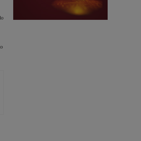
do
to
.