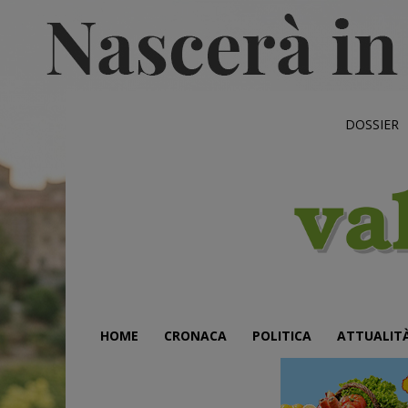
DOSSIER
HOME
CRONACA
POLITICA
ATTUALIT