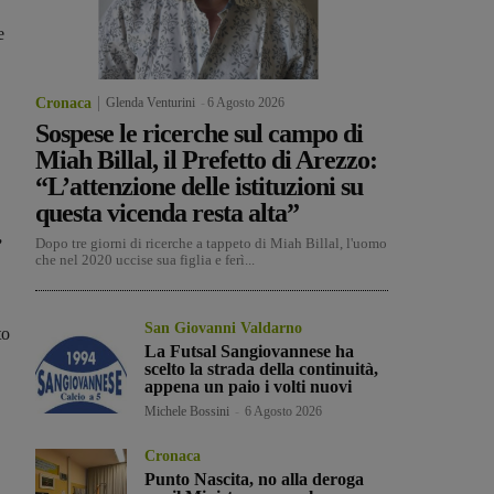
e
Cronaca
Glenda Venturini
-
6 Agosto 2026
Sospese le ricerche sul campo di
Miah Billal, il Prefetto di Arezzo:
“L’attenzione delle istituzioni su
questa vicenda resta alta”
,
Dopo tre giorni di ricerche a tappeto di Miah Billal, l'uomo
che nel 2020 uccise sua figlia e ferì...
San Giovanni Valdarno
to
La Futsal Sangiovannese ha
scelto la strada della continuità,
appena un paio i volti nuovi
Michele Bossini
-
6 Agosto 2026
Cronaca
Punto Nascita, no alla deroga