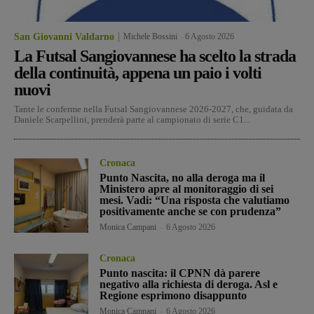
San Giovanni Valdarno
Michele Bossini
-
6 Agosto 2026
La Futsal Sangiovannese ha scelto la strada
della continuità, appena un paio i volti
nuovi
Tante le conferme nella Futsal Sangiovannese 2026-2027, che, guidata da
Daniele Scarpellini, prenderà parte al campionato di serie C1...
Cronaca
Punto Nascita, no alla deroga ma il
Ministero apre al monitoraggio di sei
mesi. Vadi: “Una risposta che valutiamo
positivamente anche se con prudenza”
Monica Campani
-
6 Agosto 2026
Cronaca
Punto nascita: il CPNN dà parere
negativo alla richiesta di deroga. Asl e
Regione esprimono disappunto
Monica Campani
-
6 Agosto 2026