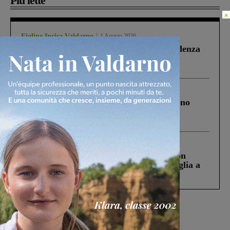
Più lette
×
Figline Incisa Valdarno
1 Agosto 2026
Piscina di Figline finanziata oltre la scadenza
Pnrr, il gruppo di Fratelli d’Italia: “Un
ringraziamento al Governo”
Cronaca
4 Agosto 2026
Un anno fa la strage in A1 in cui morirono
Gianni, Giulia e Franco. Lo schianto, il
processo, lo stop ai sorpassi fra tir....
Cronaca
3 Agosto 2026
Scomparso da una struttura di Castiglion
Fiorentino l’uomo che aveva ucciso la figlia a
Levane nel 2020