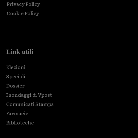
Privacy Policy
Cookie Policy
Html code here! Replace this with any non empty raw html
code and that's it.
Link utili
Elezioni
Speciali
Dossier
I sondaggi di Vpost
Comunicati Stampa
Farmacie
Biblioteche