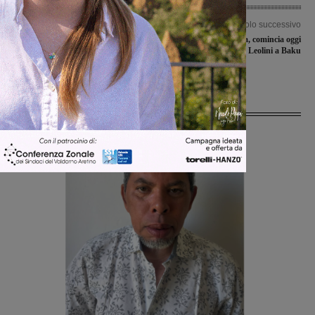
Articolo precedente
Articolo successivo
Auto in corsa colpisce un uomo e gli
Alessia l’Azzurra, comincia oggi
rompe il braccio, poi fugge. L’appello
l’avventura della Leolini a Baku
dei familiari: “Chi sa qualcosa parli”
Ultime Notizie