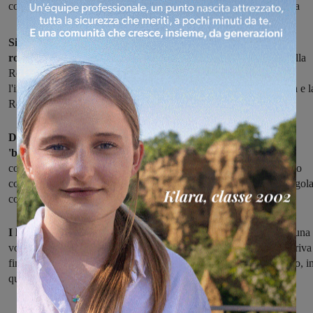
con i lavori, da oggi ha aperto al traffico un ‘braccio’ della rotonda
Si delinea chiaramente, in questi giorni, la forma della nuova
rotatoria dei Ciliegi
, prima opera del primo lotto della Variante alla
Regionale69 in Valdarno fiorentino. La rotonda andrà a sostituire
l'incrocio oggi esistente fra la strada che proviene da Pian di Rona e l
Regionale, snodo di code e spesso anche di incidenti.
Da oggi la ditta che esegue i lavori ha aperto al traffico un
'braccio'
della rotatoria, per liberare così lo spazio necessario a
continuare con il cantiere sull'altra metà della rotonda. Al momento
comunque la circolazione stradale, in via temporanea, è ancora regola
come un incrocio.
I lavori erano iniziati alla fine di maggio, proprio dai Ciliegi:
una
volta completata la rotatoria sarà il turno del tratto di strada che arriva
fino a Le Coste, per circa 1 chilometro e 400 metri. Nel complesso, i
questo lotto sono stati investiti quasi 4 milioni di euro.