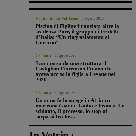
Figline Incisa Valdarno
1 Agosto 2026
Piscina di Figline finanziata oltre la
scadenza Pnrr, il gruppo di Fratelli
d’Italia: “Un ringraziamento al
Governo”
Cronaca
3 Agosto 2026
Scomparso da una struttura di
Castiglion Fiorentino l’uomo che
aveva ucciso la figlia a Levane nel
2020
Cronaca
4 Agosto 2026
Un anno fa la strage in A1 in cui
morirono Gianni, Giulia e Franco. Lo
schianto, il processo, lo stop ai
sorpassi fra tir....
In Vetrina