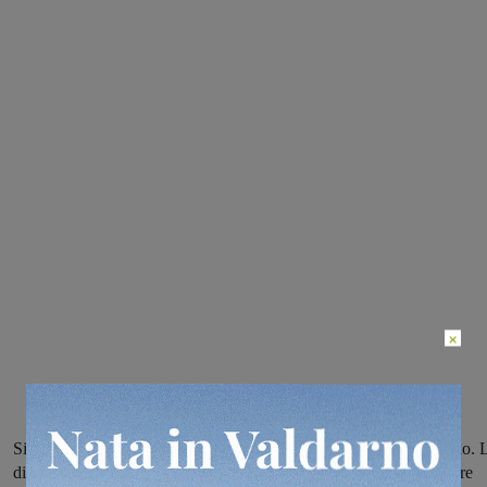
×
Si tratta del cantiere per la Variante alla Sr69 in Valdarno fiorentino. 
ditta ha completato una parte della nuova rotatoria e, per proseguire