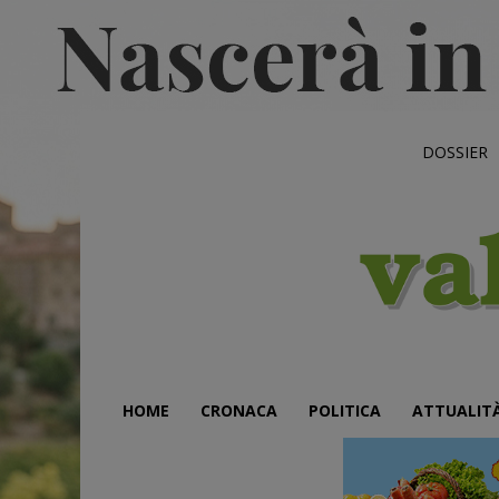
DOSSIER
HOME
CRONACA
POLITICA
ATTUALIT