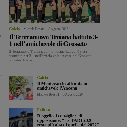
Calcio
Michele Bossini
-
8 Agosto 2026
Il Terrranuova Traiana battuto 3-
a
1 nell’amichevole di Grosseto
Il Terranuova Traiana, pur non demeritando, è stata
sconfitto per 3-1 nell'amichevole in casa del Grosseto,
squadra di serie...
ta
Calcio
Il Montevarchi affronta in
amichevole l’Ancona
Michele Bossini
-
8 Agosto 2026
n
Politica
Reggello, i consiglieri di
opposizione: “La TARI 2026
resta più alta di quella del 2022”