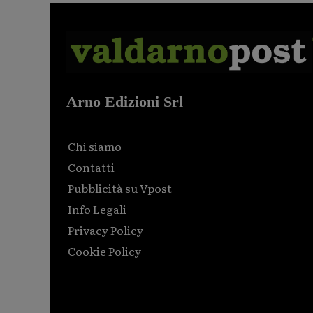
Arno Edizioni Srl
Chi siamo
Contatti
Pubblicità su Vpost
Info Legali
Privacy Policy
Cookie Policy
Html code here! Replace this with any non empty raw
html code and that's it.