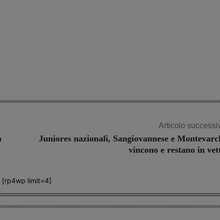
Articolo successi
a
Juniores nazionali, Sangiovannese e Montevarc
vincono e restano in vet
[rp4wp limit=4]