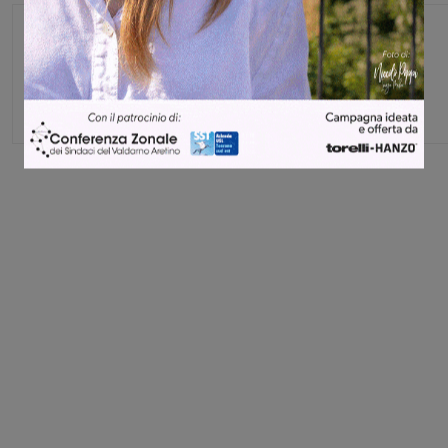
Glenda Venturini
Capo redattore
Share