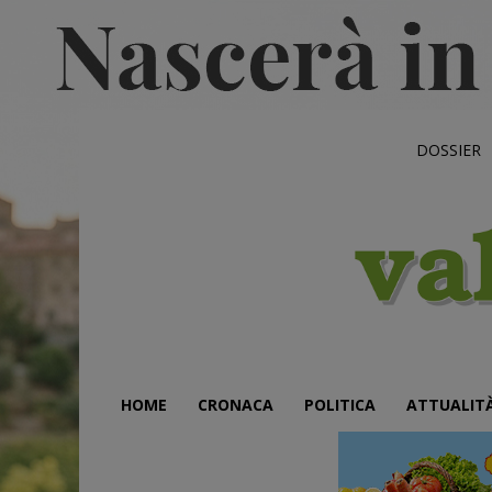
DOSSIER
HOME
CRONACA
POLITICA
ATTUALIT