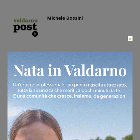
Michele Bossini
×
Share