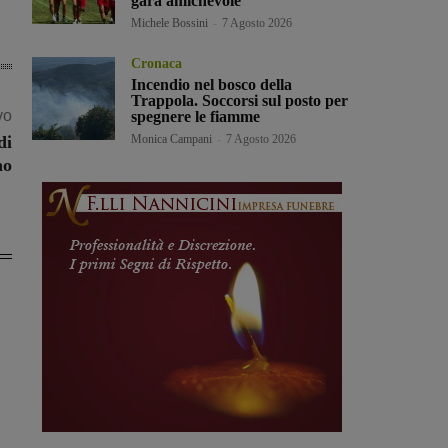
gara amichevole
Michele Bossini
-
7 Agosto 2026
Cronaca
Incendio nel bosco della
Trappola. Soccorsi sul posto per
vo
spegnere le fiamme
Monica Campani
-
7 Agosto 2026
di
no