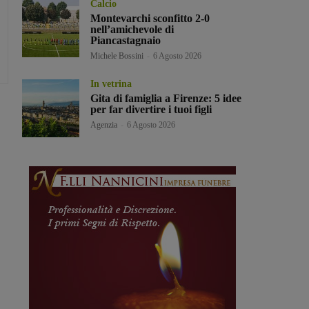
Calcio
Montevarchi sconfitto 2-0
nell’amichevole di
Piancastagnaio
Michele Bossini
-
6 Agosto 2026
In vetrina
Gita di famiglia a Firenze: 5 idee
per far divertire i tuoi figli
Agenzia
-
6 Agosto 2026