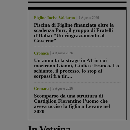
Figline Incisa Valdarno
1 Agosto 2026
Piscina di Figline finanziata oltre la
scadenza Pnrr, il gruppo di Fratelli
d’Italia: “Un ringraziamento al
Governo”
Cronaca
4 Agosto 2026
Un anno fa la strage in A1 in cui
morirono Gianni, Giulia e Franco. Lo
schianto, il processo, lo stop ai
sorpassi fra tir....
Cronaca
3 Agosto 2026
Scomparso da una struttura di
Castiglion Fiorentino l’uomo che
aveva ucciso la figlia a Levane nel
2020
In Vetrina