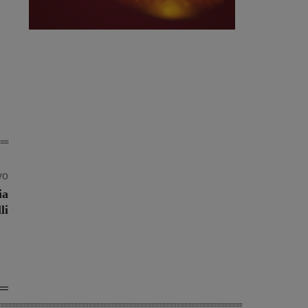
vo
ia
li