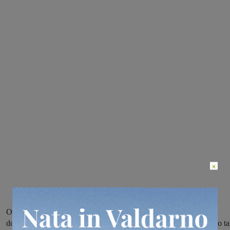
×
Ogni istruttore invierà un video con gli esercizi da fare, i ragazzi
dovranno registrarsi con un video di breve durata mentre eseguono ta