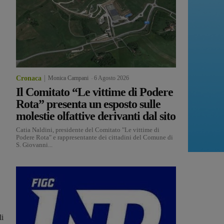
Cronaca
Monica Campani
-
6 Agosto 2026
Il Comitato “Le vittime di Podere
Rota” presenta un esposto sulle
molestie olfattive derivanti dal sito
Catia Naldini, presidente del Comitato "Le vittime di
Podere Rota" e rappresentante dei cittadini del Comune di
S. Giovanni...
li