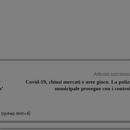
Articolo successi
r
Covid-19, chiusi mercati e aree gioco. La poliz
m’
municipale prosegue con i control
[rp4wp limit=4]