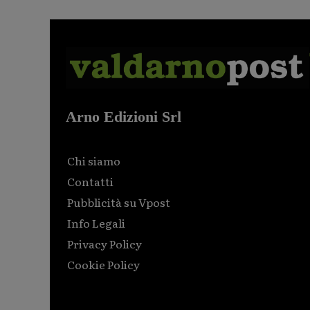
Arno Edizioni Srl
Chi siamo
Contatti
Pubblicità su Vpost
Info Legali
Privacy Policy
Cookie Policy
Html code here! Replace this with any non empty raw
html code and that's it.