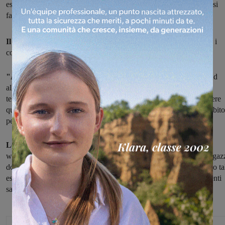
esercizi e alla ripresa degli allenamenti saranno verificati i progressi
fatti da ognuno
Il palazzetto resterà chiuso fino al 3 aprile
ma in casa Synergy i
corsi di minibasket non si fermano ma
proseguono a distanza.
"Abbiamo pensato ai nostri miniatleti,
bimbi e bimbe abituati ad
allenarsi in campo, giorno dopo giorno, In tanti hanno scritto o
telefonato -si legge nella pagina facebook della società- per chiedere
quando sarrebbero ricominciano gli allenamenti. Così abbiamo subito
pensato a loro e inizia così
il minibasket a distanza".
Le modalità sono semplici:
ogni istruttore invierà nel gruppo
whatsapp della sua squadra un video con
gli esercizi da fare,
i ragaz
dovranno registrarsi con un video di breve durata mentre eseguono ta
esercizi e inviarlo al proprio istruttore. Alla ripresa degli allenamenti
saranno verificati
i progressi fatti da ognuno.