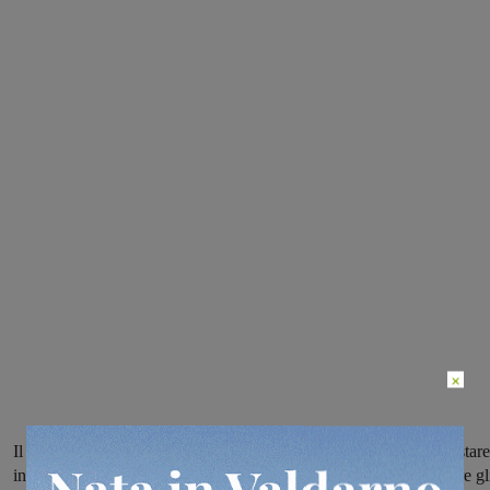
×
Il Comune ribadisce, anche tramite altoparlante, la necessità di restare
in casa ed evitare gli spostamenti. Ecco i numeri utili per contattare gl