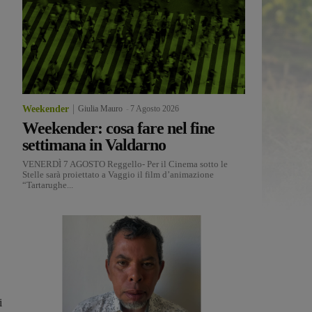
Weekender
Giulia Mauro
-
7 Agosto 2026
Weekender: cosa fare nel fine
settimana in Valdarno
VENERDÌ 7 AGOSTO Reggello- Per il Cinema sotto le
Stelle sarà proiettato a Vaggio il film d’animazione
“Tartarughe...
i