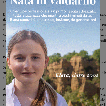
uffici
Dopo le ultime disposizioni del Governo per contenere il contagi
da Coronavirus,
che prevedono l’obbligo di evitare gli spostamenti
(consentiti solo per valide e dimostrabili necessità) e gli assembramen
di persone anche all'aperto, la Polizia Municipale di Figline e Incisa
Valdarno sta proseguendo i controlli sul territorio. Sono infatti in cor
vari sopralluoghi in aree che sono state particolarmente affollate negli
ultimi giorni, come gli argini dell’Arno.
Per la stessa ragione, quindi, sono state chiuse le aree gioco
comunali,
così come avvenuto nei giorni scorsi per i campi sportivi d
San Biagio, Matassino e Cavicchi. Inoltre, fino al 25 marzo, sono
sospesi anche i mercati
(banchi alimentari compresi) di Figline, Inci
e Matassino.
Anche il Comune di Figline Incisa raccomanda di restare a casa,
per ridurre al minimo il rischio di contagio.
Questo messaggio vie
diffuso quotidianamente tramite altoparlante dalla Polizia municipale 
dalla Croce Rossa di Incisa, che raccomandano anche di mantenere l