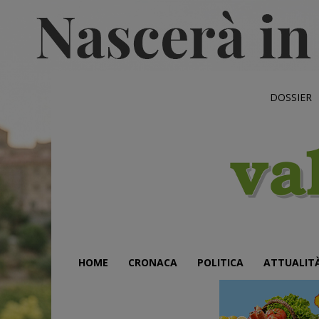
DOSSIER
HOME
CRONACA
POLITICA
ATTUALIT