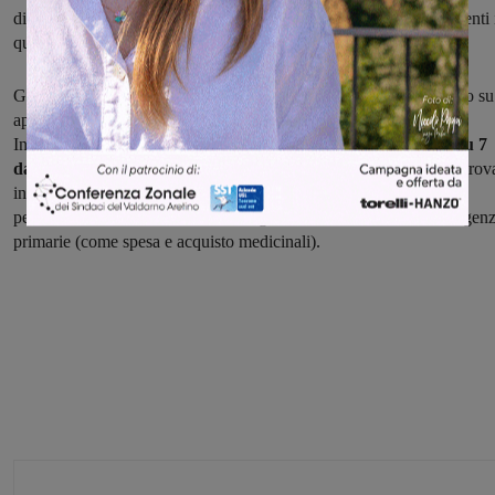
distanza interpersonale di almeno 1 metro e di evitare assembramenti 
qualsiasi circostanza.
Gli uffici comunali di Figline e Incisa Valdarno, poi, ricevono solo su
appuntamento. Ricordiamo, infine, che il Comune di Figline e
Incisa
ha attivato il numero 055.9125800, operativo 7 giorni su 7
dalle 9.00 alle 18.00
per rispondere alle prime necessità di chi si trov
in isolamento disposto dalla Ausl, anziani, disabili e tutte quelle
persone che non hanno familiari in grado di soddisfare le loro esigen
primarie (come spesa e acquisto medicinali).