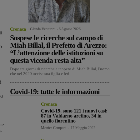
o
Cronaca
Glenda Venturini
-
6 Agosto 2026
ti
Sospese le ricerche sul campo di
Miah Billal, il Prefetto di Arezzo:
so
“L’attenzione delle istituzioni su
questa vicenda resta alta”
Dopo tre giorni di ricerche a tappeto di Miah Billal, l'uomo
che nel 2020 uccise sua figlia e ferì...
i
Covid-19: tutte le informazioni
sa
Cronaca
Covid-19, sono 121 i nuovi casi:
87 in Valdarno aretino, 34 in
quello fiorentino
ne
Monica Campani
-
17 Maggio 2022
e
a