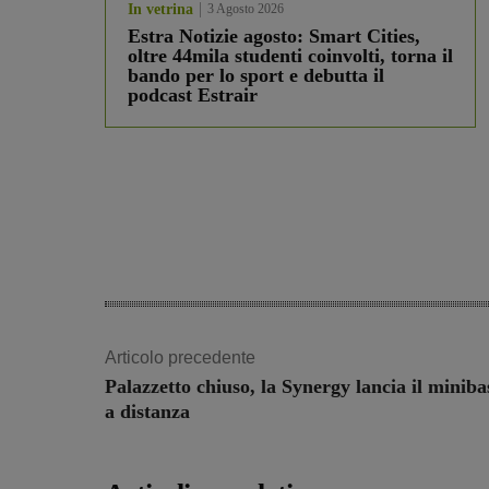
In vetrina
3 Agosto 2026
Estra Notizie agosto: Smart Cities,
oltre 44mila studenti coinvolti, torna il
bando per lo sport e debutta il
podcast Estrair
Articolo precedente
Palazzetto chiuso, la Synergy lancia il miniba
a distanza