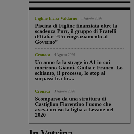
Figline Incisa Valdarno
1 Agosto 2026
Piscina di Figline finanziata oltre la
scadenza Pnrr, il gruppo di Fratelli
d’Italia: “Un ringraziamento al
Governo”
Cronaca
4 Agosto 2026
Un anno fa la strage in A1 in cui
morirono Gianni, Giulia e Franco. Lo
schianto, il processo, lo stop ai
sorpassi fra tir....
Cronaca
3 Agosto 2026
Scomparso da una struttura di
Castiglion Fiorentino l’uomo che
aveva ucciso la figlia a Levane nel
2020
In Vetrina