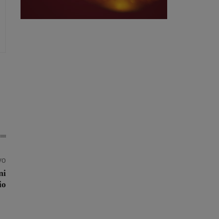
vo
ni
io