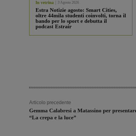
In vetrina
3 Agosto 2026
Estra Notizie agosto: Smart Cities,
oltre 44mila studenti coinvolti, torna il
bando per lo sport e debutta il
podcast Estrair
Articolo precedente
Gemma Calabresi a Matassino per presentar
“La crepa e la luce”