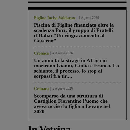
Figline Incisa Valdarno
1 Agosto 2026
Piscina di Figline finanziata oltre la
scadenza Pnrr, il gruppo di Fratelli
d’Italia: “Un ringraziamento al
Governo”
Cronaca
4 Agosto 2026
Un anno fa la strage in A1 in cui
morirono Gianni, Giulia e Franco. Lo
schianto, il processo, lo stop ai
sorpassi fra tir....
Cronaca
3 Agosto 2026
Scomparso da una struttura di
Castiglion Fiorentino l’uomo che
aveva ucciso la figlia a Levane nel
2020
In Vetrina