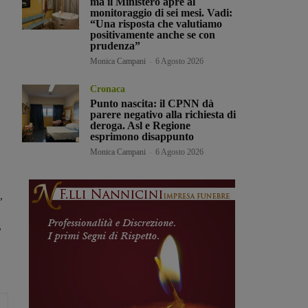
ma il Ministero apre al
monitoraggio di sei mesi. Vadi:
“Una risposta che valutiamo
positivamente anche se con
prudenza”
Monica Campani
-
6 Agosto 2026
Cronaca
Punto nascita: il CPNN dà
parere negativo alla richiesta di
deroga. Asl e Regione
esprimono disappunto
Monica Campani
-
6 Agosto 2026
,
,