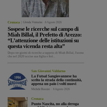
Cronaca
Glenda Venturini
-
6 Agosto 2026
Sospese le ricerche sul campo di
Miah Billal, il Prefetto di Arezzo:
“L’attenzione delle istituzioni su
l
questa vicenda resta alta”
Dopo tre giorni di ricerche a tappeto di Miah Billal, l'uomo
che nel 2020 uccise sua figlia e ferì...
San Giovanni Valdarno
La Futsal Sangiovannese ha
scelto la strada della continuità,
appena un paio i volti nuovi
Michele Bossini
-
6 Agosto 2026
Cronaca
Punto Nascita, no alla deroga