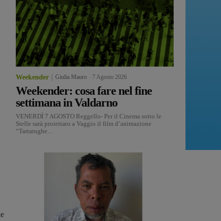
Weekender
Giulia Mauro
-
7 Agosto 2026
Weekender: cosa fare nel fine
settimana in Valdarno
VENERDÌ 7 AGOSTO Reggello- Per il Cinema sotto le
Stelle sarà proiettato a Vaggio il film d’animazione
“Tartarughe...
le