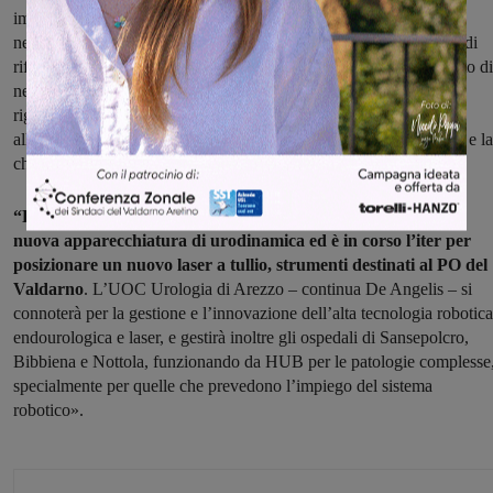
implementata all’ospedale della Gruccia sarà proprio l’attività
neurofunzionale – prosegue De Angelis – così da farne un punto di
riferimento in collaborazione con la Riabilitazione e con l’impianto di
neurostimolatori per tutta l’azienda Toscana Sudest. Per quanto
riguarda l’attività chirurgica alla Gruccia si procederà
all’implementazione della casistica incrementando l’endourologia e la
chirurgia del pavimento pelvico”.
“Per fare questo – prosegue De Angelis – è stata già acquisita
nuova apparecchiatura di urodinamica ed è in corso l’iter per
posizionare un nuovo laser a tullio, strumenti destinati al PO del
Valdarno
. L’UOC Urologia di Arezzo – continua De Angelis – si
connoterà per la gestione e l’innovazione dell’alta tecnologia robotica
endourologica e laser, e gestirà inoltre gli ospedali di Sansepolcro,
Bibbiena e Nottola, funzionando da HUB per le patologie complesse
specialmente per quelle che prevedono l’impiego del sistema
robotico».