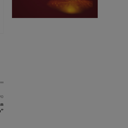
vo
an
a”