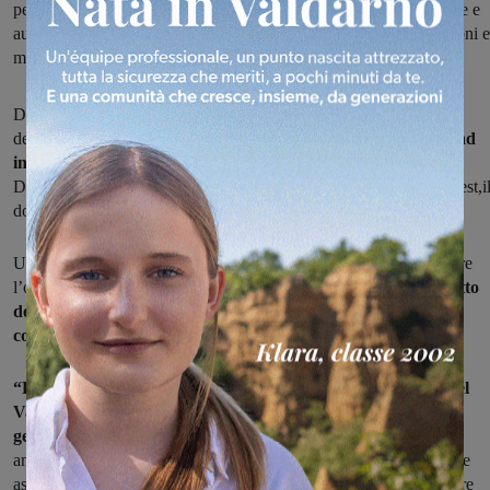
per malati disabili in collaborazione con il Centro di Riabilitazione e
aumento dell’attività chirurgica con attivazione di nuove prestazioni e
metodiche. Le attività andranno a regime a novembre 2023.
Dopo il pensionamento del dottore Giuseppe Romano, direttore
dell’UOSD di Urologia
a svolgere le funzioni di coordinatore ad
interim è il dottore Stefano Rosadi,
incaricato dal direttore del
Dipartimento delle chirurgie specialistiche della Asl Toscana Sudest,i
dottore Michele De Angelis.
Una riorganizzazione che ha l’obiettivo di allargare e capillarizzare
l’offerta urologica sul territorio del Valdarno
garantendo il rispetto
dei tempi di attesa per le visite e per le attività specialistiche e
consentire l’implementazione dell’attività chirurgica.
“Per fare questo abbiamo spostato due medici all’ospedale del
Valdarno – spiega Michele De Angelis – che saranno sotto la
gestione della UOSD Valdarno
. Unità operativa che continuerà
anche a svolgere consulenza alla Pma (procreazione medicalmente
assistita) e attività ambulatoriale all’ospedale della Fratta. Ad essere