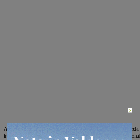
×
Al via il potenziamento dell’Urologia dell’ospedale della Gruccia
in Valdarno
con la creazione di un centro di urologia neurofunziona